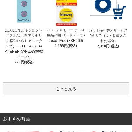
kimony キモニー テニス
LUXILON ルキシロン テ
ガット張り替えサービス
用品小物 リードテープ /
ニス用品小物 アクセサ
(当店でガットを購入さ
Lead TApe (KBN260)
リ 振動止め レガシーダ
れた場合)
1,188円(税込)
ンプナー / LEGACY DA
2,310円(税込)
MPENER (WRZ538000)
パープル
770円(税込)
もっと見る
おすすめ商品