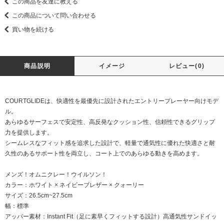
この商品を友達に教える
この商品について問い合わせる
買い物を続ける
商品説明
イメージ
レビュー(0)
COURTGLIDEは、快適性を最優先に設計されたエントリープレーヤー向けモデ
ル。
あらゆるサーフェスで安定性、高反発なクッション性、信頼性できるグリップ
力を提供します。
シームレスなフィット感を追求した設計で、軽量で通気性に優れた快適さと耐
久性のあるサポート性を両立し、コート上でのあらゆる動きを高めます。
メンズ！オムニクレー！ウイルソン！
カラー：ホワイト × ネイビーブレザー × クォーリー
サイズ：26.5cm~27.5cm
幅：標準
アッパー素材：Instant Fit（足に素早くフィットする設計）高通気性サンドイッ