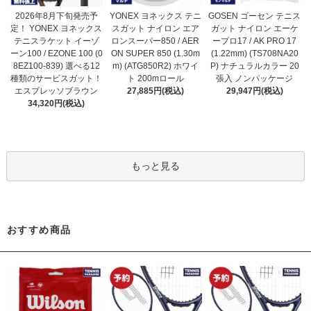
2026年8月下旬発売予
YONEX ヨネックス テニ
GOSEN ゴーセン テニス
定！ YONEX ヨネックス
スガット ナイロン エア
ガット ナイロン エーケ
テニスラケット イーゾ
ロンスーパー850 / AER
ープロ17 / AK PRO 17
ーン100 / EZONE 100 (0
ON SUPER 850 (1.30m
(1.22mm) (TS708NA20
8EZ100-839) 選べる12
m) (ATG850R2) ホワイ
P) ナチュラルカラー 20
種類のサービスガット！
ト 200mロール
張入 ノンパッケージ
エスプレッソブラウン
27,885円(税込)
29,947円(税込)
34,320円(税込)
もっと見る
おすすめ商品