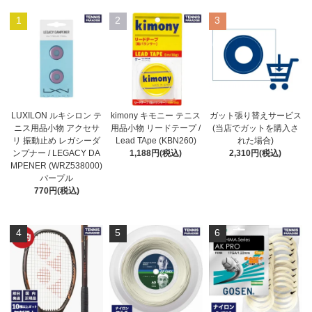
1
2
3
LUXILON ルキシロン テ
kimony キモニー テニス
ガット張り替えサービス
ニス用品小物 アクセサ
用品小物 リードテープ /
(当店でガットを購入さ
リ 振動止め レガシーダ
Lead TApe (KBN260)
れた場合)
ンプナー / LEGACY DA
1,188円(税込)
2,310円(税込)
MPENER (WRZ538000)
パープル
770円(税込)
4
5
6