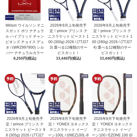
Wilson ウイルソン テニ
2026年9月上旬発売予
2026年9月上旬発売予
スガット ポリ ナチュラ
定！prince プリンス テ
定！prince プリンス テ
ル ハイブリッド チャン
ニスラケット ビースト 1
ニスラケット ビースト 1
ピオンズ チョイス デュ
00 (300g) 2026 / (7TJ27
00 (280g) 2026 / (7TJ27
オ / (WRZ997900) シル
3) 選べる12種類のサー
4) 選べる12種類のサー
バー ナチュラルカラー
ビスガット！
ビスガット！
8,250円(税込)
33,440円(税込)
33,440円(税込)
2026年9月上旬発売予
2026年8月下旬発売予
2026年8月下旬発売予
定！prince プリンス テ
定！ YONEX ヨネックス
定！ YONEX ヨネックス
ニスラケット ビースト 9
テニスラケット イーゾ
テニスラケット イーゾ
8 (305g) 2026 / (7TJ27
ーン100L / (08EZ100L-8
ーン100 / EZONE 100 (0