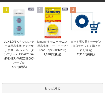
1
2
3
kimony キモニー テニス
LUXILON ルキシロン テ
ガット張り替えサービス
用品小物 リードテープ /
ニス用品小物 アクセサ
(当店でガットを購入さ
Lead TApe (KBN260)
リ 振動止め レガシーダ
れた場合)
1,188円(税込)
ンプナー / LEGACY DA
2,310円(税込)
MPENER (WRZ538000)
パープル
770円(税込)
もっと見る