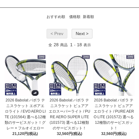
おすすめ順
価格順
新着順
< Prev
Next >
28
1
18
全
商品
-
表示
2026 Babolat バボラ テ
2026 Babolat バボラ テ
2026 Babolat バボラ テ
ニスラケット エボアエ
ニスラケット ピュアア
ニスラケット ピュアア
ロライト / EVO AERO LI
エロスーパーライト / PU
エロライト / PURE AER
TE (101564) 選べる12種
RE AERO SUPER LITE
O LITE (101572) 選べる
類のサービスガット！グ
(101573) 選べる12種類
12種類のサービスガッ
レー × フルオイエロー
のサービスガット！
ト！
21,120円(税込)
32,560円(税込)
32,560円(税込)