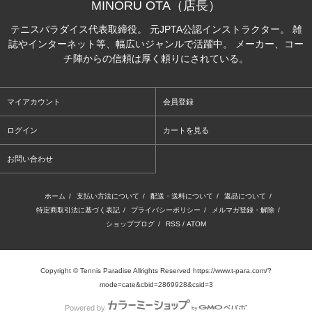
MINORU OTA（店長）
テニスパラダイス代表取締役。 元JPTA公認インストラクター。 雑
誌やインターネット等、幅広いジャンルで活躍中。 メーカー、コー
チ陣からの信頼は厚く頼りにされている。
マイアカウント
会員登録
ログイン
カートを見る
お問い合わせ
ホーム
/
支払い方法について
/
配送・送料について
/
返品について
/
特定商取引法に基づく表記
/
プライバシーポリシー
/
メルマガ登録・解除
/
ショップブログ
/
RSS
/
ATOM
Copyright © Tennis Paradise Allrights Reserved https://www.t-para.com/?
mode=cate&cbid=2869928&csid=3
Powered by