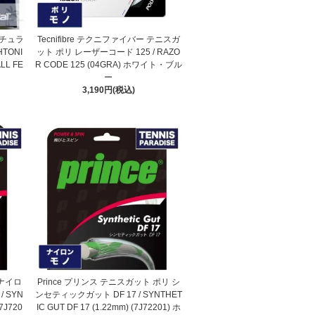
ナチュラ
Tecnifibre テクニファイバー テニスガ
HTONI
ット ポリ レーザーコード 125 / RAZO
LL FE
R CODE 125 (04GRA) ホワイト・ブル
ー
3,190円(税込)
 ナイロ
Prince プリンス テニスガット ポリ シ
 SYN
ンセティックガット DF 17 / SYNTHET
(7J720
IC GUT DF 17 (1.22mm) (7J72201) ホ