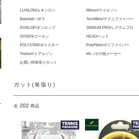
LUXILON/ルキシロン
Wilson/ウイルソン
Babolat/バボラ
Tecnifibre/テクニファイバー
DUNLOP/ダンロップ
SIGNUM PRO/シグナムプロ
GOSEN/ゴーセン
HEAD/ヘッド
POLYSTAR/ポリスター
PolyFibre/ポリファイバー
Toalson/トアルソン
etc.../その他メーカー
お買い得単張りガット
ガット(単張り)
202
全
商品