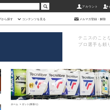
アカウント
プから探す
コンテンツを見る
メルマガ登録・解除
テニスのこと
プロ選手も頼
ホーム
>
ガット(単張り)