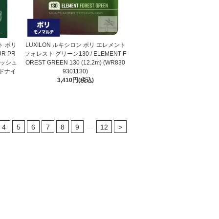
ト ポリ
LUXILON ルキシロン ポリ エレメント
R PR
フォレスト グリーン130 / ELEMENT F
フラッシュ
OREST GREEN 130 (12.2m) (WR830
ドナイ
9301130)
3,410円(税込)
...
4
5
6
7
8
9
12
>