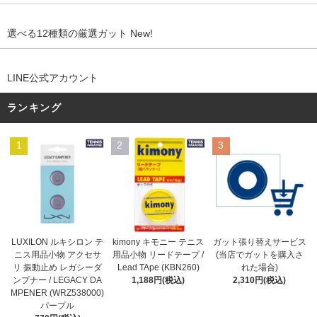
選べる12種類の厳選ガット New!
LINE公式アカウント
ランキング
1
2
3
kimony キモニー テニス
LUXILON ルキシロン テ
ガット張り替えサービス
用品小物 リードテープ /
ニス用品小物 アクセサ
(当店でガットを購入さ
Lead TApe (KBN260)
リ 振動止め レガシーダ
れた場合)
1,188円(税込)
ンプナー / LEGACY DA
2,310円(税込)
MPENER (WRZ538000)
パープル