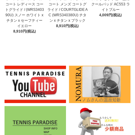
コート メンズ コートグ
コート レディース コー
クールパッド AC553 ラ
ライド / COURTGLIDE A
トグライド / (WRS3403
イトブルー
C (WRS340380U) チタ
90U) スノー ホワイト x
4,009円(税込)
ン x チタン x ブラック
チタン x セーフティー
8,910円(税込)
イエロー
8,910円(税込)