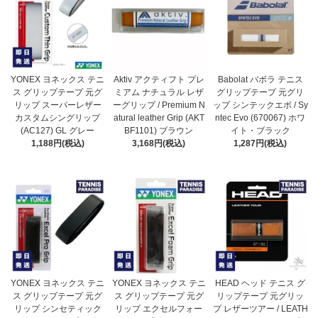
YONEX ヨネックス テニ
Aktiv アクティフト プレ
Babolat バボラ テニス
ス グリップテープ 元グ
ミアム ナチュラル レザ
グリップテープ 元グリ
リップ スーパーレザー
ーグリップ / Premium N
ップ シンテックエボ / Sy
カスタムシングリップ
atural leather Grip (AKT
ntec Evo (670067) ホワ
(AC127) GL グレー
BF1101) ブラウン
イト・ブラック
1,188円(税込)
3,168円(税込)
1,287円(税込)
YONEX ヨネックス テニ
YONEX ヨネックス テニ
HEAD ヘッド テニス グ
ス グリップテープ 元グ
ス グリップテープ 元グ
リップテープ 元グリッ
リップ シンセティック
リップ エクセルフォー
プ レザーツアー / LEATH