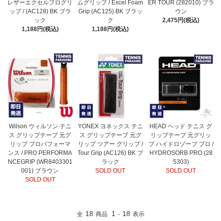
レザーエクセルプログリ
ムグリップ / Excel Foam
ER TOUR (282010) ブラ
ップ / (AC128) BK ブラ
Grip (AC125) BK ブラッ
ウン
ック
ク
2,475円(税込)
1,188円(税込)
1,188円(税込)
Wilson ウィルソン テニ
YONEX ヨネックス テニ
HEAD ヘッド テニス グ
ス グリップテープ 元グ
ス グリップテープ 元グ
リップテープ 元グリッ
リップ プロパフォーマ
リップ ツアー グリップ /
プ ハイドロゾーブ プロ /
ンス / PRO PERFORMA
Tour Grip (AC126) BK ブ
HYDROSORB PRO (28
NCEGRIP (WR8403301
ラック
5303)
001) ブラウン
SOLD OUT
SOLD OUT
SOLD OUT
18
1
18
全
商品
-
表示