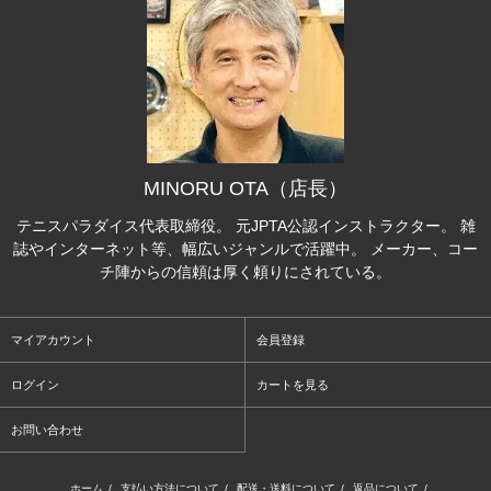
MINORU OTA（店長）
テニスパラダイス代表取締役。 元JPTA公認インストラクター。 雑
誌やインターネット等、幅広いジャンルで活躍中。 メーカー、コー
チ陣からの信頼は厚く頼りにされている。
マイアカウント
会員登録
ログイン
カートを見る
お問い合わせ
ホーム
/
支払い方法について
/
配送・送料について
/
返品について
/