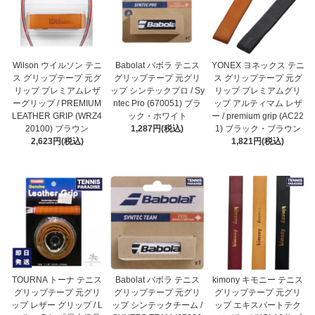
Wilson ウイルソン テニ
Babolat バボラ テニス
YONEX ヨネックス テニ
ス グリップテープ 元グ
グリップテープ 元グリ
ス グリップテープ 元グ
リップ プレミアムレザ
ップ シンテックプロ / Sy
リップ プレミアムグリ
ーグリップ / PREMIUM
ntec Pro (670051) ブラ
ップ アルティマム レザ
LEATHER GRIP (WRZ4
ック・ホワイト
ー / premium grip (AC22
20100) ブラウン
1,287円(税込)
1) ブラック・ブラウン
2,623円(税込)
1,821円(税込)
TOURNA トーナ テニス
Babolat バボラ テニス
kimony キモニー テニス
グリップテープ 元グリ
グリップテープ 元グリ
グリップテープ 元グリ
ップ レザー グリップ / L
ップ シンテックチーム /
ップ エキスパートテク