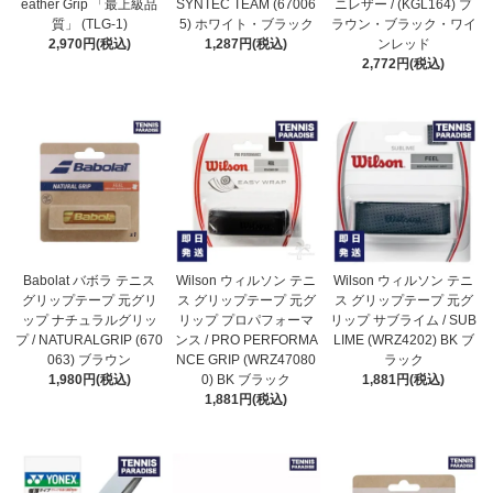
eather Grip 「最上級品
SYNTEC TEAM (67006
ニレザー / (KGL164) ブ
質」 (TLG-1)
5) ホワイト・ブラック
ラウン・ブラック・ワイ
2,970円(税込)
1,287円(税込)
ンレッド
2,772円(税込)
Babolat バボラ テニス
Wilson ウィルソン テニ
Wilson ウィルソン テニ
グリップテープ 元グリ
ス グリップテープ 元グ
ス グリップテープ 元グ
ップ ナチュラルグリッ
リップ プロパフォーマ
リップ サブライム / SUB
プ / NATURALGRIP (670
ンス / PRO PERFORMA
LIME (WRZ4202) BK ブ
063) ブラウン
NCE GRIP (WRZ47080
ラック
1,980円(税込)
0) BK ブラック
1,881円(税込)
1,881円(税込)