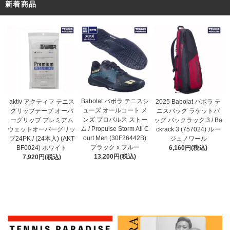
新着商品
Babolat バボラ テニスシ
aktiv アクティフ テニス
2025 Babolat バボラ テ
ューズ オールコート メ
グリップテープ オーバ
ニスバッグ ラケットバ
ンズ プロパルス ストー
ーグリップ プレミアム
ッグ バックラック 3 / Ba
ム / Propulse Storm All C
ウェットオーバーグリッ
ckrack 3 (757024) ルー
ourt Men (30F26442B)
プ24PK / (24本入) (AKT
ジュノワール
ブラック x ブルー
BF0024) ホワイト
6,160円(税込)
13,200円(税込)
7,920円(税込)