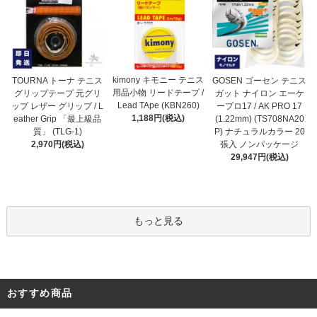
kimony キモニー テニス
TOURNA トーナ テニス
GOSEN ゴーセン テニス
用品小物 リードテープ /
グリップテープ 元グリ
ガット ナイロン エーケ
Lead TApe (KBN260)
ップ レザー グリップ / L
ープロ17 / AK PRO 17
1,188円(税込)
eather Grip 「最上級品
(1.22mm) (TS708NA20
質」 (TLG-1)
P) ナチュラルカラー 20
2,970円(税込)
張入 ノンパッケージ
29,947円(税込)
もっと見る
おすすめ商品