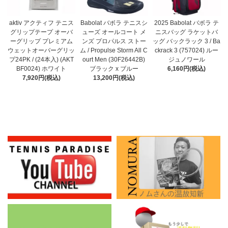
Babolat バボラ テニスシ
aktiv アクティフ テニス
2025 Babolat バボラ テ
ューズ オールコート メ
グリップテープ オーバ
ニスバッグ ラケットバ
ンズ プロパルス ストー
ーグリップ プレミアム
ッグ バックラック 3 / Ba
ム / Propulse Storm All C
ウェットオーバーグリッ
ckrack 3 (757024) ルー
ourt Men (30F26442B)
プ24PK / (24本入) (AKT
ジュノワール
ブラック x ブルー
BF0024) ホワイト
6,160円(税込)
13,200円(税込)
7,920円(税込)