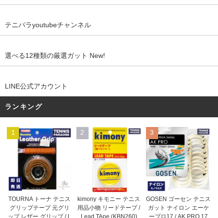
テニパラyoutubeチャンネル
選べる12種類の厳選ガット New!
LINE公式アカウント
ランキング
1
2
3
kimony キモニー テニス
TOURNA トーナ テニス
GOSEN ゴーセン テニス
用品小物 リードテープ /
グリップテープ 元グリ
ガット ナイロン エーケ
Lead TApe (KBN260)
ップ レザー グリップ / L
ープロ17 / AK PRO 17