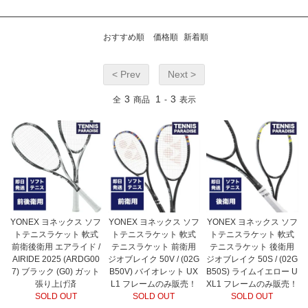
おすすめ順
価格順
新着順
< Prev
Next >
3
1
3
全
商品
-
表示
YONEX ヨネックス ソフ
YONEX ヨネックス ソフ
YONEX ヨネックス ソフ
トテニスラケット 軟式
トテニスラケット 軟式
トテニスラケット 軟式
前衛後衛用 エアライド /
テニスラケット 前衛用
テニスラケット 後衛用
AIRIDE 2025 (ARDG00
ジオブレイク 50V / (02G
ジオブレイク 50S / (02G
7) ブラック (G0) ガット
B50V) バイオレット UX
B50S) ライムイエロー U
張り上げ済
L1 フレームのみ販売！
XL1 フレームのみ販売！
SOLD OUT
SOLD OUT
SOLD OUT