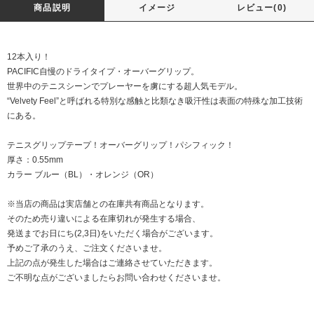
商品説明
イメージ
レビュー(0)
12本入り！
PACIFIC自慢のドライタイプ・オーバーグリップ。
世界中のテニスシーンでプレーヤーを虜にする超人気モデル。
“Velvety Feel”と呼ばれる特別な感触と比類なき吸汗性は表面の特殊な加工技術
にある。
テニスグリップテープ！オーバーグリップ！パシフィック！
厚さ：0.55mm
カラー ブルー（BL）・オレンジ（OR）
※当店の商品は実店舗との在庫共有商品となります。
そのため売り違いによる在庫切れが発生する場合、
発送までお日にち(2,3日)をいただく場合がございます。
予めご了承のうえ、ご注文くださいませ。
上記の点が発生した場合はご連絡させていただきます。
ご不明な点がございましたらお問い合わせくださいませ。