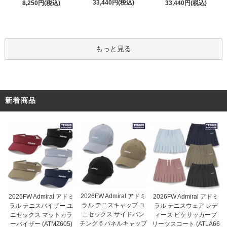
33,440円(税込)
8,250円(税込)
33,440円(税込)
もっと見る
新着商品
2026FW Admiral アドミ
2026FW Admiral アドミ
2026FW Admiral アドミ
ラル テニスキャップ ユ
ラル テニスバイザー ユ
ラル テニスウェア レデ
ニセックス サイドパン
ニセックス マットカラ
ィース ピケサッカープ
チング 6 パネルキャップ
ーバイザー (ATMZ605)
リーツスコート (ATLA66