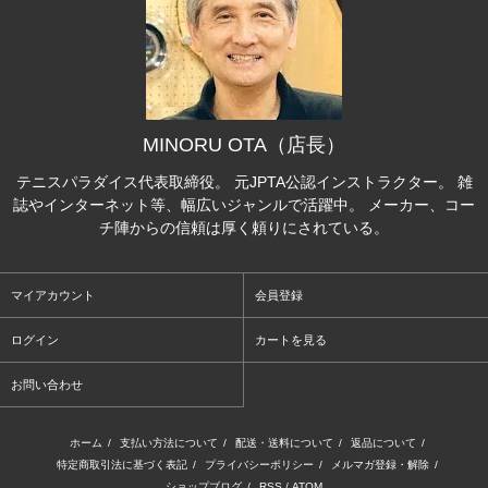
MINORU OTA（店長）
テニスパラダイス代表取締役。 元JPTA公認インストラクター。 雑
誌やインターネット等、幅広いジャンルで活躍中。 メーカー、コー
チ陣からの信頼は厚く頼りにされている。
マイアカウント
会員登録
ログイン
カートを見る
お問い合わせ
ホーム
/
支払い方法について
/
配送・送料について
/
返品について
/
特定商取引法に基づく表記
/
プライバシーポリシー
/
メルマガ登録・解除
/
ショップブログ
/
RSS
/
ATOM