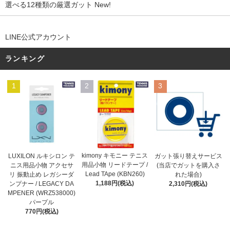
選べる12種類の厳選ガット New!
LINE公式アカウント
ランキング
1
2
3
kimony キモニー テニス
LUXILON ルキシロン テ
ガット張り替えサービス
用品小物 リードテープ /
ニス用品小物 アクセサ
(当店でガットを購入さ
Lead TApe (KBN260)
リ 振動止め レガシーダ
れた場合)
1,188円(税込)
ンプナー / LEGACY DA
2,310円(税込)
MPENER (WRZ538000)
パープル
770円(税込)