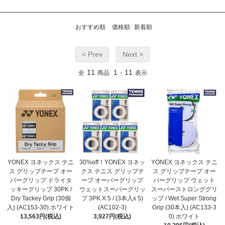
おすすめ順
価格順
新着順
< Prev
Next >
11
1
11
全
商品
-
表示
YONEX ヨネックス テニ
30%off！YONEX ヨネッ
YONEX ヨネックス テニ
ス グリップテープ オー
クス テニス グリップテ
ス グリップテープ オー
バーグリップ ドライタ
ープ オーバーグリップ
バーグリップ ウェット
ッキーグリップ 30PK /
ウェットスーパーグリッ
スーパーストロンググリ
Dry Tackey Grip (30個
プ 3PK X 5 / (3本入x 5)
ップ / Wet Super Strong
入) (AC153-30) ホワイト
(AC102-3)
Grip (30本入) (AC133-3
13,563円(税込)
3,927円(税込)
0) ホワイト