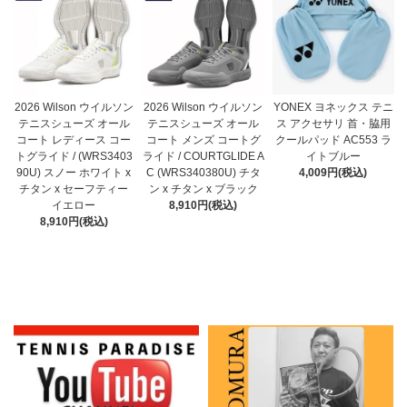
2026 Wilson ウイルソン
2026 Wilson ウイルソン
YONEX ヨネックス テニ
テニスシューズ オール
テニスシューズ オール
ス アクセサリ 首・脇用
コート メンズ コートグ
コート レディース コー
クールパッド AC553 ラ
ライド / COURTGLIDE A
トグライド / (WRS3403
イトブルー
C (WRS340380U) チタ
90U) スノー ホワイト x
4,009円(税込)
ン x チタン x ブラック
チタン x セーフティー
8,910円(税込)
イエロー
8,910円(税込)