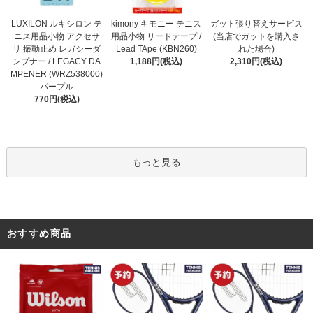
kimony キモニー テニス
LUXILON ルキシロン テ
ガット張り替えサービス
用品小物 リードテープ /
ニス用品小物 アクセサ
(当店でガットを購入さ
Lead TApe (KBN260)
リ 振動止め レガシーダ
れた場合)
1,188円(税込)
ンプナー / LEGACY DA
2,310円(税込)
MPENER (WRZ538000)
パープル
770円(税込)
もっと見る
おすすめ商品