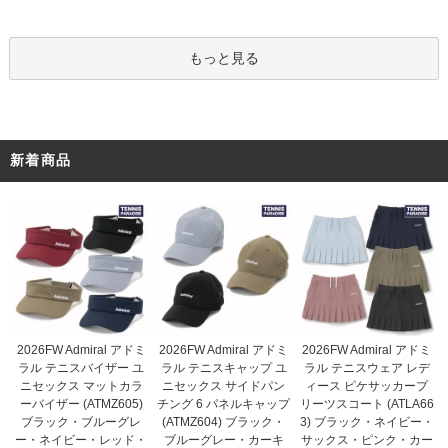
もっと見る
新着商品
2026FW Admiral アドミ
2026FW Admiral アドミ
2026FW Admiral アドミ
ラル テニスキャップ ユ
ラル テニスバイザー ユ
ラル テニスウェア レデ
ニセックス サイドパン
ニセックス マットカラ
ィース ピケサッカープ
チング 6 パネルキャップ
ーバイザー (ATMZ605)
リーツスコート (ATLA66
(ATMZ604) ブラック・
ブラック・ブルーグレ
3) ブラック・ネイビー・
ブルーグレー・カーキ
ー・ネイビー・レッド・
サックス・ピンク・カー