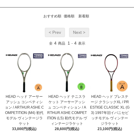
おすすめ順
価格順
新着順
< Prev
Next >
4
1
4
全
商品
-
表示
HEAD ヘッド アーサー
HEAD ヘッド テニスラ
HEAD ヘッド プレステ
アッシュ コンペティシ
ケット アーサーアッシ
ージ クラシックXL / PR
ョン / ARTHUR ASHE C
ュ コンペティション / A
ESTIGE CLASSIC XL (G
OMPETITION (M4) 初代
RTHUR ASHE COMPET
3) 1997年旧イバニセビ
モデル ヴィンテージラ
ITION (L5) 初代モデル ヴ
ッチモデル ヴィンテー
ケット
ィンテージラケット
ジラケット
33,000円(税込)
28,600円(税込)
23,100円(税込)