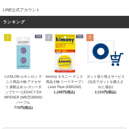
LINE公式アカウント
ランキング
1
2
3
kimony キモニー テニス
LUXILON ルキシロン テ
ガット張り替えサービス
用品小物 リードテープ /
ニス用品小物 アクセサ
(当店でガットを購入さ
Lead TApe (KBN260)
リ 振動止め レガシーダ
れた場合)
1,188円(税込)
ンプナー / LEGACY DA
2,310円(税込)
MPENER (WRZ538000)
パープル
770円(税込)