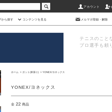
アカウント
プから探す
コンテンツを見る
メルマガ登録・解除
テニスのこと
プロ選手も頼
ホーム
>
ガット(単張り)
>
YONEX/ヨネックス
YONEX/ヨネックス
22
全
商品