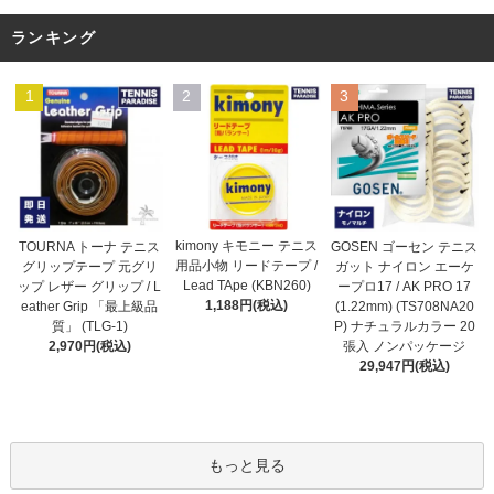
ランキング
1
2
3
kimony キモニー テニス
TOURNA トーナ テニス
GOSEN ゴーセン テニス
用品小物 リードテープ /
グリップテープ 元グリ
ガット ナイロン エーケ
Lead TApe (KBN260)
ップ レザー グリップ / L
ープロ17 / AK PRO 17
1,188円(税込)
eather Grip 「最上級品
(1.22mm) (TS708NA20
質」 (TLG-1)
P) ナチュラルカラー 20
2,970円(税込)
張入 ノンパッケージ
29,947円(税込)
もっと見る