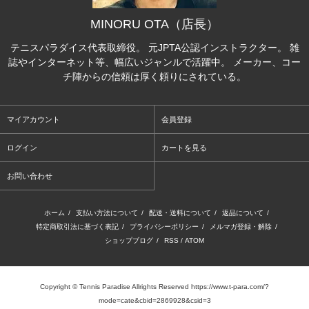
MINORU OTA（店長）
テニスパラダイス代表取締役。 元JPTA公認インストラクター。 雑
誌やインターネット等、幅広いジャンルで活躍中。 メーカー、コー
チ陣からの信頼は厚く頼りにされている。
マイアカウント
会員登録
ログイン
カートを見る
お問い合わせ
ホーム
/
支払い方法について
/
配送・送料について
/
返品について
/
特定商取引法に基づく表記
/
プライバシーポリシー
/
メルマガ登録・解除
/
ショップブログ
/
RSS
/
ATOM
Copyright © Tennis Paradise Allrights Reserved https://www.t-para.com/?
mode=cate&cbid=2869928&csid=3