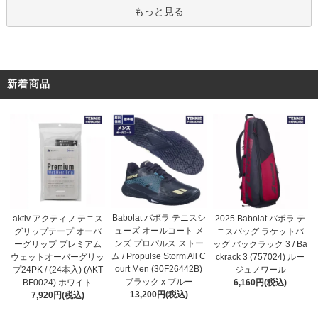
もっと見る
新着商品
Babolat バボラ テニスシ
aktiv アクティフ テニス
2025 Babolat バボラ テ
ューズ オールコート メ
グリップテープ オーバ
ニスバッグ ラケットバ
ンズ プロパルス ストー
ーグリップ プレミアム
ッグ バックラック 3 / Ba
ム / Propulse Storm All C
ウェットオーバーグリッ
ckrack 3 (757024) ルー
ourt Men (30F26442B)
プ24PK / (24本入) (AKT
ジュノワール
ブラック x ブルー
BF0024) ホワイト
6,160円(税込)
13,200円(税込)
7,920円(税込)