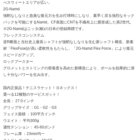
べスウィートエリアが広い。
2G-Namd
強靭なしなりと急激な復元力を生み打球時にしなり、素早く戻る強烈なキック
バックを可能にするNamd。CF表面にCNTを不織布上に膜形成した第2世代。
※2G-Namdはニッタ(株)の日本の登録商標です。
フレックスコンシステム
逆R断面と当社史上最長シャフトが強靭なしなりを生む新シャフト構造。新素
材「FlexFuse]が高い柔軟性をもたらし、「2G-Namd Flex Force」により復元
スピードがアップ。
ロックブースター
グロメットとストリングの密着度を高めた新構造により、ボールを効果的に潰
し十分なパワーを生み出す。
国内正規品！テニスラケット！ヨネックス！
選べる12種類のサービスガット！
全長： 27.0インチ
グリップサイズ ：G1・G2・G3
フェイス面積 ：100平方インチ
ウエイト： 平均300g
適性テンション： 45-60ポンド
フレーム厚 ：23mm均一