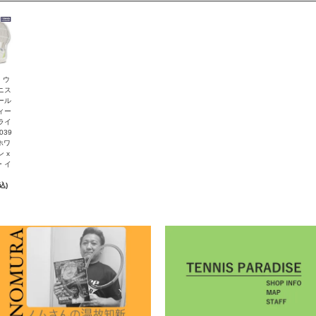
n ウ
ニス
ール
ィー
ライ
039
 ホワ
 x
 イ
込)