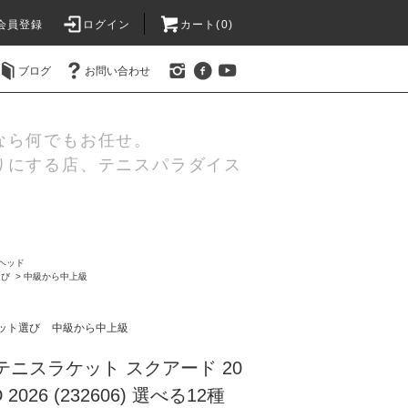
会員登録
ログイン
カート(0)
ブログ
お問い合わせ
なら何でもお任せ。
りにする店、テニスパラダイス
/ヘッド
選び
>
中級から中上級
ット選び
中級から中上級
 テニスラケット スクアード 20
D 2026 (232606) 選べる12種