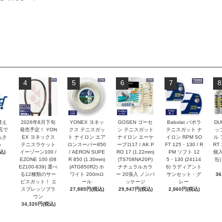
4
5
6
7
8
替え
2026年8月下旬
YONEX ヨネッ
GOSEN ゴーセ
Babolat バボラ
DU
店で
発売予定！ YON
クス テニスガッ
ン テニスガット
テニスガット ナ
ッ
入さ
EX ヨネックス
ト ナイロン エア
ナイロン エーケ
イロン RPM SO
ル 
)
テニスラケット
ロンスーパー850
ープロ17 / AK P
FT 125・130 / R
RT 
込)
イーゾーン100 /
/ AERON SUPE
RO 17 (1.22mm)
PM ソフト 12
個入
EZONE 100 (08
R 850 (1.30mm)
(TS708NA20P)
5・130 (24114
缶)
EZ100-839) 選べ
(ATG850R2) ホ
ナチュラルカラ
6) ラディアント
る12種類のサー
ワイト 200mロ
ー 20張入 ノンパ
サンセット・グ
36
ビスガット！ エ
ール
ッケージ
レー
スプレッソブラ
27,885円(税込)
29,947円(税込)
2,860円(税込)
ウン
34,320円(税込)