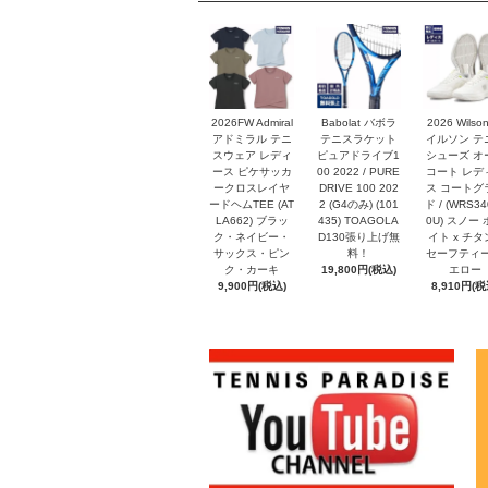
2026FW Admiral
Babolat バボラ
2026 Wilso
アドミラル テニ
テニスラケット
イルソン テ
スウェア レディ
ピュアドライブ1
シューズ オ
ース ピケサッカ
00 2022 / PURE
コート レデ
ークロスレイヤ
DRIVE 100 202
ス コートグ
ードヘムTEE (AT
2 (G4のみ) (101
ド / (WRS34
LA662) ブラッ
435) TOAGOLA
0U) スノー
ク・ネイビー・
D130張り上げ無
イト x チタン
サックス・ピン
料！
セーフティー
ク・カーキ
19,800円(税込)
エロー
9,900円(税込)
8,910円(税