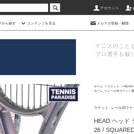
アカウント
プから探す
コンテンツを見る
メルマガ登録・解除
テニスのこと
プロ選手も頼
ホーム
>
ラケット
>
HEAD
ホーム
>
レベル別ラケット
ラケット
レベル別ラケ
HEAD ヘッド
26 / SQUARE