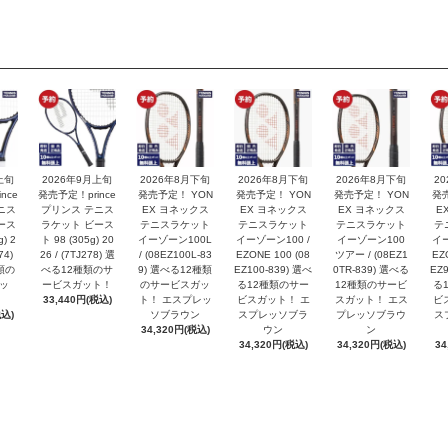
上旬
2026年9月上旬
2026年8月下旬
2026年8月下旬
2026年8月下旬
2
nce
発売予定！prince
発売予定！ YON
発売予定！ YON
発売予定！ YON
発
ニス
プリンス テニス
EX ヨネックス
EX ヨネックス
EX ヨネックス
E
ース
ラケット ビース
テニスラケット
テニスラケット
テニスラケット
テ
) 2
ト 98 (305g) 20
イーゾーン100L
イーゾーン100 /
イーゾーン100
イー
74)
26 / (7TJ278) 選
/ (08EZ100L-83
EZONE 100 (08
ツアー / (08EZ1
EZ
類の
べる12種類のサ
9) 選べる12種類
EZ100-839) 選べ
0TR-839) 選べる
EZ9
ッ
ービスガット！
のサービスガッ
る12種類のサー
12種類のサービ
る
33,440円(税込)
ト！ エスプレッ
ビスガット！ エ
スガット！ エス
ビ
税込)
ソブラウン
スプレッソブラ
プレッソブラウ
ス
34,320円(税込)
ウン
ン
34,320円(税込)
34,320円(税込)
34