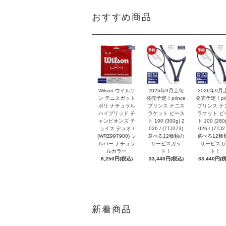
おすすめ商品
Wilson ウイルソ
2026年9月上旬
2026年9月
ン テニスガット
発売予定！prince
発売予定！pri
ポリ ナチュラル
プリンス テニス
プリンス テ
ハイブリッド チ
ラケット ビース
ラケット ビ
ャンピオンズ チ
ト 100 (300g) 2
ト 100 (280g
ョイス デュオ /
026 / (7TJ273)
026 / (7TJ2
(WRZ997900) シ
選べる12種類の
選べる12種
ルバー ナチュラ
サービスガッ
サービスガ
ルカラー
ト！
ト！
8,250円(税込)
33,440円(税込)
33,440円(
新着商品