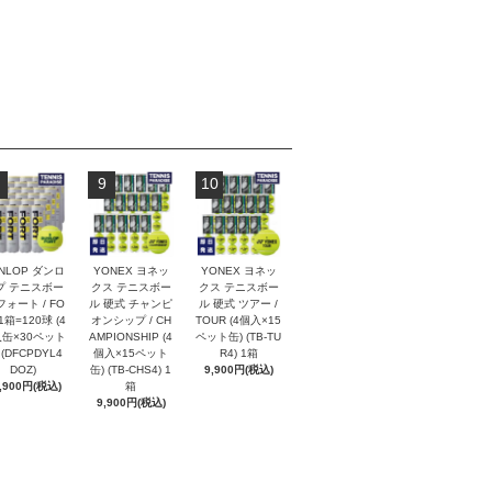
9
10
NLOP ダンロ
YONEX ヨネッ
YONEX ヨネッ
プ テニスボー
クス テニスボー
クス テニスボー
フォート / FO
ル 硬式 チャンピ
ル 硬式 ツアー /
1箱=120球 (4
オンシップ / CH
TOUR (4個入×15
缶×30ペット
AMPIONSHIP (4
ペット缶) (TB-TU
 (DFCPDYL4
個入×15ペット
R4) 1箱
DOZ)
缶) (TB-CHS4) 1
9,900円(税込)
,900円(税込)
箱
9,900円(税込)