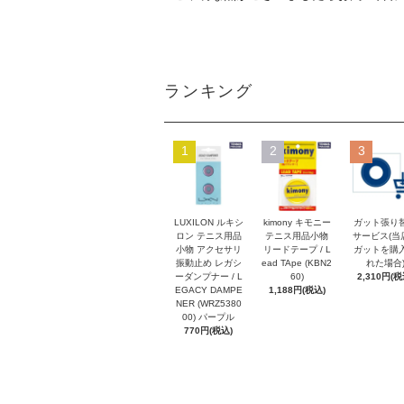
ランキング
1
2
3
LUXILON ルキシ
kimony キモニー
ガット張り
ロン テニス用品
テニス用品小物
サービス(当
小物 アクセサリ
リードテープ / L
ガットを購
振動止め レガシ
ead TApe (KBN2
れた場合
ーダンプナー / L
60)
2,310円(税
EGACY DAMPE
1,188円(税込)
NER (WRZ5380
00) パープル
770円(税込)