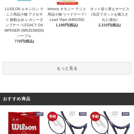
kimony キモニー テニス
LUXILON ルキシロン テ
ガット張り替えサービス
用品小物 リードテープ /
ニス用品小物 アクセサ
(当店でガットを購入さ
Lead TApe (KBN260)
リ 振動止め レガシーダ
れた場合)
1,188円(税込)
ンプナー / LEGACY DA
2,310円(税込)
MPENER (WRZ538000)
パープル
770円(税込)
もっと見る
おすすめ商品