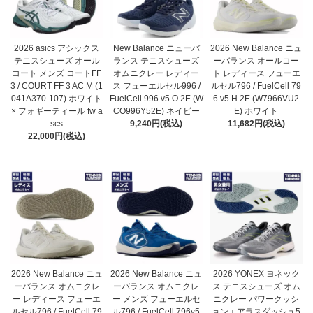
2026 asics アシックス
New Balance ニューバ
2026 New Balance ニュ
テニスシューズ オール
ランス テニスシューズ
ーバランス オールコー
コート メンズ コートFF
オムニクレー レディー
ト レディース フューエ
3 / COURT FF 3 AC M (1
ス フューエルセル996 /
ルセル796 / FuelCell 79
041A370-107) ホワイト
FuelCell 996 v5 O 2E (W
6 v5 H 2E (W7966VU2
× フォギーティール fw a
CO996Y52E) ネイビー
E) ホワイト
scs
9,240円(税込)
11,682円(税込)
22,000円(税込)
2026 New Balance ニュ
2026 New Balance ニュ
2026 YONEX ヨネック
ーバランス オムニクレ
ーバランス オムニクレ
ス テニスシューズ オム
ー レディース フューエ
ー メンズ フューエルセ
ニクレー パワークッシ
ルセル796 / FuelCell 79
ル796 / FuelCell 796v5
ョンエアラスダッシュ5