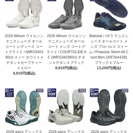
2026 Wilson ウイルソン
2026 Wilson ウイルソン
Babolat バボラ テニスシ
テニスシューズ オール
テニスシューズ オール
ューズ オールコート メ
コート レディース コー
コート メンズ コートグ
ンズ プロパルス ストー
トグライド / (WRS3403
ライド / COURTGLIDE A
ム / Propulse Storm All C
90U) スノー ホワイト x
C (WRS340380U) チタ
ourt Men (30F26442B)
チタン x セーフティー
ン x チタン x ブラック
ブラック x ブルー
イエロー
8,910円(税込)
13,200円(税込)
8,910円(税込)
2026 asics アシックス
2026 asics アシックス
2026 asics アシックス