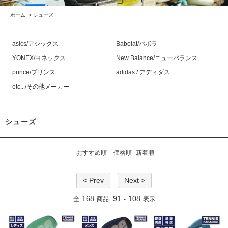
ホーム
>
シューズ
asics/アシックス
Babolat/バボラ
YONEX/ヨネックス
New Balance/ニューバランス
prince/プリンス
adidas / アディダス
etc.../その他メーカー
シューズ
おすすめ順
価格順
新着順
< Prev
Next >
168
91
108
全
商品
-
表示