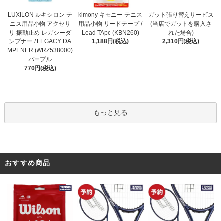
kimony キモニー テニス
LUXILON ルキシロン テ
ガット張り替えサービス
用品小物 リードテープ /
ニス用品小物 アクセサ
(当店でガットを購入さ
Lead TApe (KBN260)
リ 振動止め レガシーダ
れた場合)
1,188円(税込)
ンプナー / LEGACY DA
2,310円(税込)
MPENER (WRZ538000)
パープル
770円(税込)
もっと見る
おすすめ商品