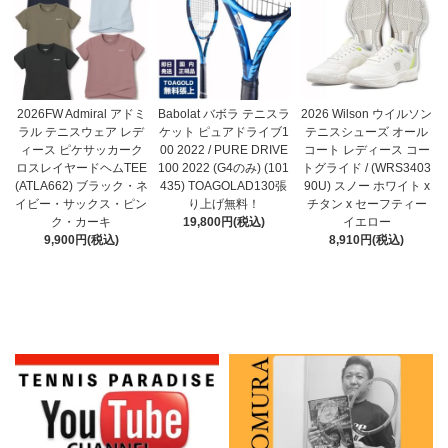
Babolat バボラ テニスラ
2026FW Admiral アドミ
2026 Wilson ウイルソン
ケット ピュアドライブ1
ラル テニスウェア レデ
テニスシューズ オール
00 2022 / PURE DRIVE
ィース ピケサッカーク
コート レディース コー
100 2022 (G4のみ) (101
ロスレイヤードヘムTEE
トグライド / (WRS3403
435) TOAGOLAD130張
(ATLA662) ブラック・ネ
90U) スノー ホワイト x
り上げ無料！
イビー・サックス・ピン
チタン x セーフティー
19,800円(税込)
ク・カーキ
イエロー
9,900円(税込)
8,910円(税込)