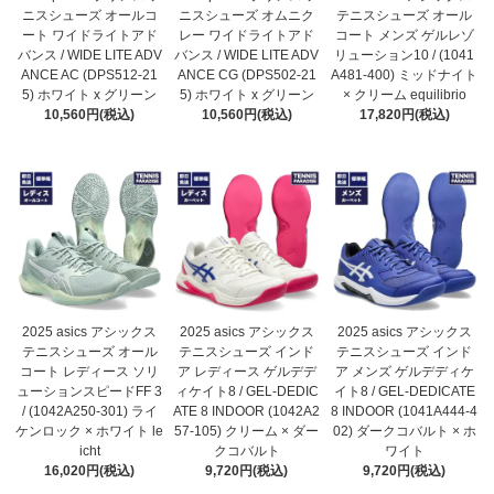
ニスシューズ オールコ
ニスシューズ オムニク
テニスシューズ オール
ート ワイドライトアド
レー ワイドライトアド
コート メンズ ゲルレゾ
バンス / WIDE LITE ADV
バンス / WIDE LITE ADV
リューション10 / (1041
ANCE AC (DPS512-21
ANCE CG (DPS502-21
A481-400) ミッドナイト
5) ホワイト x グリーン
5) ホワイト x グリーン
× クリーム equilibrio
10,560円(税込)
10,560円(税込)
17,820円(税込)
2025 asics アシックス
2025 asics アシックス
2025 asics アシックス
テニスシューズ オール
テニスシューズ インド
テニスシューズ インド
コート レディース ソリ
ア レディース ゲルデデ
ア メンズ ゲルデディケ
ューションスピードFF 3
ィケイト8 / GEL-DEDIC
イト8 / GEL-DEDICATE
/ (1042A250-301) ライ
ATE 8 INDOOR (1042A2
8 INDOOR (1041A444-4
ケンロック × ホワイト le
57-105) クリーム × ダー
02) ダークコバルト × ホ
icht
クコバルト
ワイト
16,020円(税込)
9,720円(税込)
9,720円(税込)