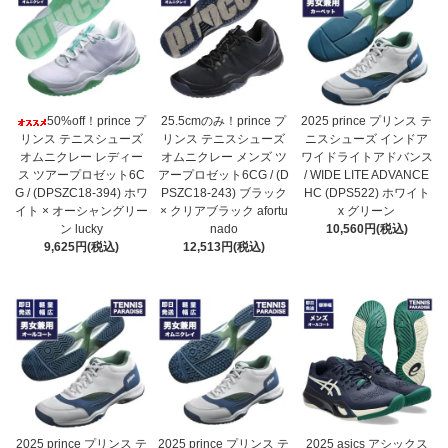
50%off！prince プ
25.5cmのみ！prince プ
2025 prince プリンス テ
リンス テニスシューズ
リンス テニスシューズ
ニスシューズ インドア
オムニクレー レディー
オムニクレー メンズ ツ
ワイドライトアドバンス
ス ツアープロゼット6C
アープロゼット6CG / (D
/ WIDE LITE ADVANCE
G / (DPSZC18-394) ホワ
PSZC18-243) ブラック
HC (DPS522) ホワイト
イト × オーシャングリー
× クリアブラック afortu
x グリーン
ン lucky
nado
10,560円(税込)
9,625円(税込)
12,513円(税込)
2025 prince プリンス テ
2025 prince プリンス テ
2025 asics アシックス