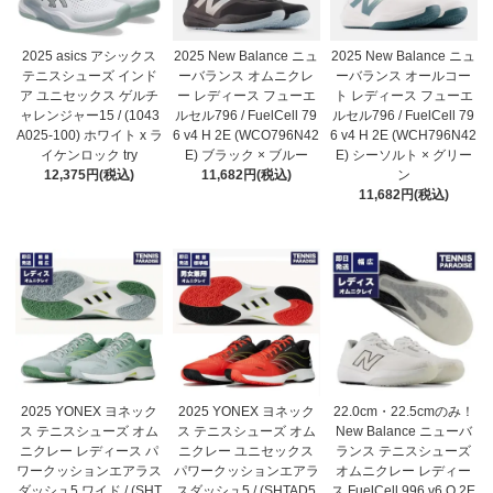
2025 asics アシックス
2025 New Balance ニュ
2025 New Balance ニュ
テニスシューズ インド
ーバランス オムニクレ
ーバランス オールコー
ア ユニセックス ゲルチ
ー レディース フューエ
ト レディース フューエ
ャレンジャー15 / (1043
ルセル796 / FuelCell 79
ルセル796 / FuelCell 79
A025-100) ホワイト x ラ
6 v4 H 2E (WCO796N42
6 v4 H 2E (WCH796N42
イケンロック try
E) ブラック × ブルー
E) シーソルト × グリー
12,375円(税込)
11,682円(税込)
ン
11,682円(税込)
2025 YONEX ヨネック
2025 YONEX ヨネック
22.0cm・22.5cmのみ！
ス テニスシューズ オム
ス テニスシューズ オム
New Balance ニューバ
ニクレー レディース パ
ニクレー ユニセックス
ランス テニスシューズ
ワークッションエアラス
パワークッションエアラ
オムニクレー レディー
ダッシュ5 ワイド / (SHT
スダッシュ5 / (SHTAD5
ス FuelCell 996 v6 O 2E