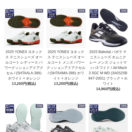
2025 YONEX ヨネック
2025 YONEX ヨネック
2025 Babolat バボラ テ
ス テニスシューズ オー
ス テニスシューズ オー
ニスシューズ オムニク
ルコート レディース パ
ルコート メンズ パワー
レー メンズ ジェットマ
ワークッションアドアク
クッションアドアクセル
ッハ3 ワイド / Jet Mach
セル / (SHTAALA-386)
/ (SHTAAMA-386) ホワ
3 SGC M WD (3A0S25B
ホワイト × オレンジ
イト × オレンジ
947-2001) ブラック × ホ
13,200円(税込)
13,200円(税込)
ワイト
14,960円(税込)