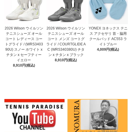
2026 Wilson ウイルソン
2026 Wilson ウイルソン
YONEX ヨネックス テニ
テニスシューズ オール
テニスシューズ オール
ス アクセサリ 首・脇用
コート メンズ コートグ
コート レディース コー
クールパッド AC553 ラ
ライド / COURTGLIDE A
トグライド / (WRS3403
イトブルー
C (WRS340380U) チタ
90U) スノー ホワイト x
4,009円(税込)
ン x チタン x ブラック
チタン x セーフティー
8,910円(税込)
イエロー
8,910円(税込)