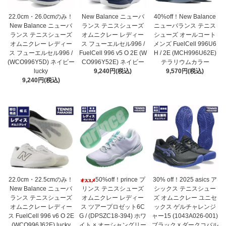
22.0cm・26.0cmのみ！
New Balance ニューバ
40%off！New Balance
New Balance ニューバ
ランス テニスシューズ
ニューバランス テニス
ランス テニスシューズ
オムニクレー レディー
シューズ オールコート
オムニクレー レディー
ス フューエルセル996 /
メンズ FuelCell 996U6
ス フューエルセル996 /
FuelCell 996 v5 O 2E (W
H / 2E (MCH996U62E)
(WCO996Y5D) ネイビー
CO996Y52E) ネイビー
テラリウムカラー
lucky
9,240円(税込)
9,570円(税込)
9,240円(税込)
22.0cm・22.5cmのみ！
50%off！prince プ
30% off！2025 asics ア
New Balance ニューバ
リンス テニスシューズ
シックス テニスシュー
ランス テニスシューズ
オムニクレー レディー
ズ オムニクレー ユニセ
オムニクレー レディー
ス ツアープロゼット6C
ックス ゲルチャレンジ
ス FuelCell 996 v6 O 2E
G / (DPSZC18-394) ホワ
ャー15 (1043A026-001)
(WCO996J62E) lucky
イト × オーシャングリー
ブラック x ダークコバル