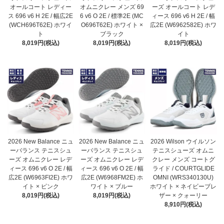
オールコート レディー
オムニクレー メンズ 69
ーズ オールコート レデ
ス 696 v6 H 2E / 幅広2E
6 v6 O 2E / 標準2E (MC
ィース 696 v6 H 2E / 幅
(WCH696T62E) ホワイ
O696T62E) ホワイト ×
広2E (W6962582E) ホワ
ト
ブラック
イト
8,019円(税込)
8,019円(税込)
8,019円(税込)
2026 New Balance ニュ
2026 New Balance ニュ
2026 Wilson ウイルソン
ーバランス テニスシュ
ーバランス テニスシュ
テニスシューズ オムニ
ーズ オムニクレー レデ
ーズ オムニクレー レデ
クレー メンズ コートグ
ィース 696 v6 O 2E / 幅
ィース 696 v6 O 2E / 幅
ライド / COURTGLIDE
広2E (W6963FI2E) ホワ
広2E (W6968FM2E) ホ
OMNI (WRS340130U)
イト × ピンク
ワイト × ブルー
ホワイト × ネイビーブレ
8,019円(税込)
8,019円(税込)
ザー × クォーリー
8,910円(税込)