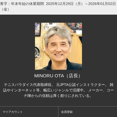
青字：年末年始の休業期間 2025年12月29日（月）～2026年01月02日
（金）
MINORU OTA（店長）
テニスパラダイス代表取締役。 元JPTA公認インストラクター。 雑
誌やインターネット等、幅広いジャンルで活躍中。 メーカー、コー
チ陣からの信頼は厚く頼りにされている。
マイアカウント
会員登録