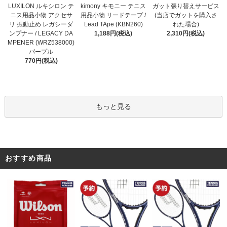
kimony キモニー テニス
LUXILON ルキシロン テ
ガット張り替えサービス
用品小物 リードテープ /
ニス用品小物 アクセサ
(当店でガットを購入さ
Lead TApe (KBN260)
リ 振動止め レガシーダ
れた場合)
1,188円(税込)
ンプナー / LEGACY DA
2,310円(税込)
MPENER (WRZ538000)
パープル
770円(税込)
もっと見る
おすすめ商品