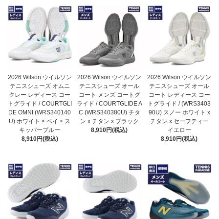
2026 Wilson ウイルソン
2026 Wilson ウイルソン
2026 Wilson ウイルソン
テニスシューズ オムニ
テニスシューズ オール
テニスシューズ オール
クレー レディース コー
コート メンズ コートグ
コート レディース コー
トグライド / COURTGLI
ライド / COURTGLIDE A
トグライド / (WRS3403
DE OMNI (WRS340140
C (WRS340380U) チタ
90U) スノー ホワイト x
U) ホワイト × ベイ × ス
ン x チタン x ブラック
チタン x セーフティー
キッパーブルー
8,910円(税込)
イエロー
8,910円(税込)
8,910円(税込)