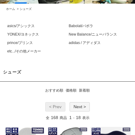
ホーム
>
シューズ
asics/アシックス
Babolat/バボラ
YONEX/ヨネックス
New Balance/ニューバランス
prince/プリンス
adidas / アディダス
etc.../その他メーカー
シューズ
おすすめ順
価格順
新着順
< Prev
Next >
168
1
18
全
商品
-
表示