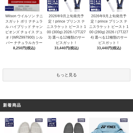
2026年9月上旬発売予
Wilson ウイルソン テニ
2026年9月上旬発売予
定！prince プリンス テ
スガット ポリ ナチュラ
定！prince プリンス テ
ニスラケット ビースト 1
ル ハイブリッド チャン
ニスラケット ビースト 1
00 (300g) 2026 / (7TJ27
ピオンズ チョイス デュ
00 (280g) 2026 / (7TJ27
3) 選べる12種類のサー
オ / (WRZ997900) シル
4) 選べる12種類のサー
ビスガット！
バー ナチュラルカラー
ビスガット！
33,440円(税込)
8,250円(税込)
33,440円(税込)
もっと見る
新着商品