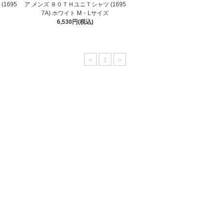
1695
ア メンズ ８０ＴＨユニＴシャツ (1695
7A) ホワイト M・Lサイズ
6,530円(税込)
<
1
>