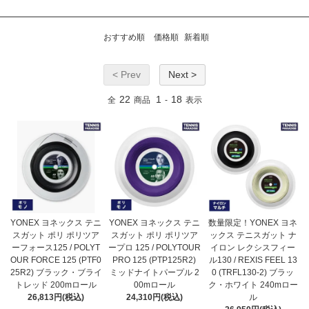
おすすめ順
価格順
新着順
< Prev
Next >
22
1
18
全
商品
-
表示
YONEX ヨネックス テニ
YONEX ヨネックス テニ
数量限定！YONEX ヨネ
スガット ポリ ポリツア
スガット ポリ ポリツア
ックス テニスガット ナ
ーフォース125 / POLYT
ープロ 125 / POLYTOUR
イロン レクシスフィー
OUR FORCE 125 (PTF0
PRO 125 (PTP125R2)
ル130 / REXIS FEEL 13
25R2) ブラック・ブライ
ミッドナイトパープル 2
0 (TRFL130-2) ブラッ
トレッド 200mロール
00mロール
ク・ホワイト 240mロー
26,813円(税込)
24,310円(税込)
ル