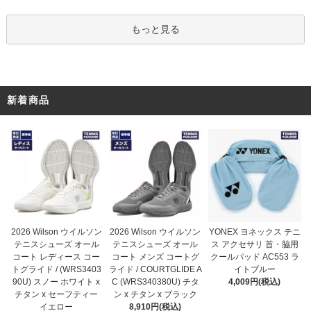
もっと見る
新着商品
2026 Wilson ウイルソン
2026 Wilson ウイルソン
YONEX ヨネックス テニ
テニスシューズ オール
テニスシューズ オール
ス アクセサリ 首・脇用
コート メンズ コートグ
コート レディース コー
クールパッド AC553 ラ
ライド / COURTGLIDE A
トグライド / (WRS3403
イトブルー
C (WRS340380U) チタ
90U) スノー ホワイト x
4,009円(税込)
ン x チタン x ブラック
チタン x セーフティー
8,910円(税込)
イエロー