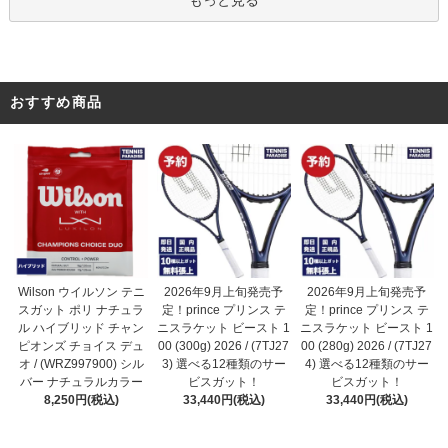
もっと見る
おすすめ商品
2026年9月上旬発売予
Wilson ウイルソン テニ
2026年9月上旬発売予
定！prince プリンス テ
スガット ポリ ナチュラ
定！prince プリンス テ
ニスラケット ビースト 1
ル ハイブリッド チャン
ニスラケット ビースト 1
00 (300g) 2026 / (7TJ27
ピオンズ チョイス デュ
00 (280g) 2026 / (7TJ27
3) 選べる12種類のサー
オ / (WRZ997900) シル
4) 選べる12種類のサー
ビスガット！
バー ナチュラルカラー
ビスガット！
33,440円(税込)
8,250円(税込)
33,440円(税込)