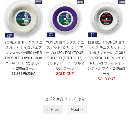
YONEX ヨネックス テニ
YONEX ヨネックス テニ
数量限定！YONEX ヨネ
スガット ナイロン エア
スガット ポリ ポリツア
ックス テニスガット ポ
ロンスーパー850 / AER
ープロ130 / POLYTOUR
リ ポリツアーレブ130 /
ON SUPER 850 (1.30m
PRO 130 (PTP130R2)
POLYTOUR REV 130 (P
m) (ATG850R2) ホワイ
ミッドナイトパープル 2
TR130-2) ブライトオレ
ト 200mロール
00mロール
ンジ・ホワイト 240mロ
27,885円(税込)
SOLD OUT
ール
SOLD OUT
22
1
18
全
商品
-
表示
< Prev
Next >