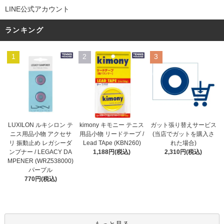
LINE公式アカウント
ランキング
1
2
3
kimony キモニー テニス
LUXILON ルキシロン テ
ガット張り替えサービス
用品小物 リードテープ /
ニス用品小物 アクセサ
(当店でガットを購入さ
Lead TApe (KBN260)
リ 振動止め レガシーダ
れた場合)
1,188円(税込)
ンプナー / LEGACY DA
2,310円(税込)
MPENER (WRZ538000)
パープル
770円(税込)