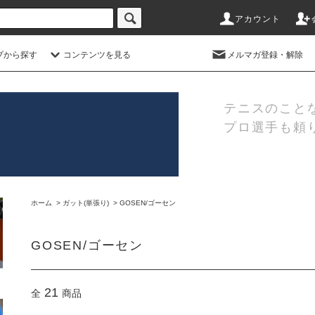
アカウント
プから探す
コンテンツを見る
メルマガ登録・解除
テニスのこと
プロ選手も頼
ホーム
>
ガット(単張り)
>
GOSEN/ゴーセン
GOSEN/ゴーセン
21
全
商品