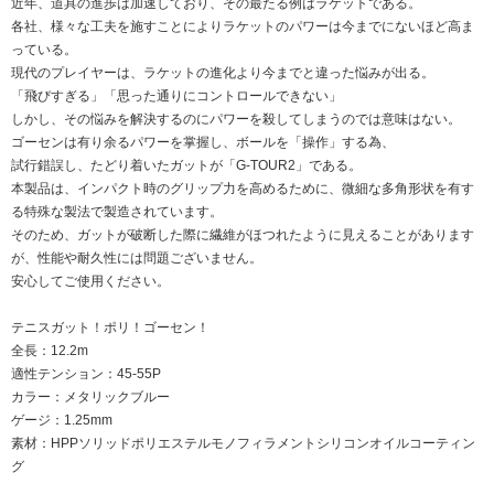
近年、道具の進歩は加速しており、その最たる例はラケットである。
各社、様々な工夫を施すことによりラケットのパワーは今までにないほど高ま
っている。
現代のプレイヤーは、ラケットの進化より今までと違った悩みが出る。
「飛びすぎる」「思った通りにコントロールできない」
しかし、その悩みを解決するのにパワーを殺してしまうのでは意味はない。
ゴーセンは有り余るパワーを掌握し、ボールを「操作」する為、
試行錯誤し、たどり着いたガットが「G-TOUR2」である。
本製品は、インパクト時のグリップ力を高めるために、微細な多角形状を有す
る特殊な製法で製造されています。
そのため、ガットが破断した際に繊維がほつれたように見えることがあります
が、性能や耐久性には問題ございません。
安心してご使用ください。
テニスガット！ポリ！ゴーセン！
全長：12.2m
適性テンション：45-55P
カラー：メタリックブルー
ゲージ：1.25mm
素材：HPPソリッドポリエステルモノフィラメントシリコンオイルコーティン
グ