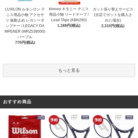
kimony キモニー テニス
LUXILON ルキシロン テ
ガット張り替えサービス
用品小物 リードテープ /
ニス用品小物 アクセサ
(当店でガットを購入さ
Lead TApe (KBN260)
リ 振動止め レガシーダ
れた場合)
1,188円(税込)
ンプナー / LEGACY DA
2,310円(税込)
MPENER (WRZ538000)
パープル
770円(税込)
もっと見る
おすすめ商品