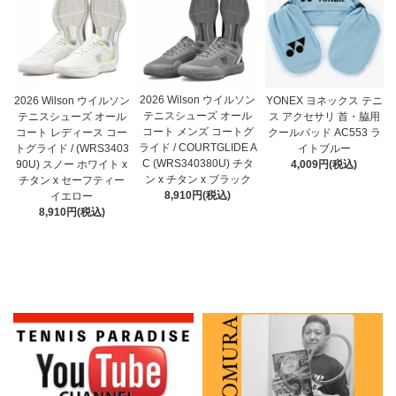
2026 Wilson ウイルソン
2026 Wilson ウイルソン
YONEX ヨネックス テニ
テニスシューズ オール
テニスシューズ オール
ス アクセサリ 首・脇用
コート メンズ コートグ
コート レディース コー
クールパッド AC553 ラ
ライド / COURTGLIDE A
トグライド / (WRS3403
イトブルー
C (WRS340380U) チタ
90U) スノー ホワイト x
4,009円(税込)
ン x チタン x ブラック
チタン x セーフティー
8,910円(税込)
イエロー
8,910円(税込)