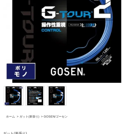
ホーム
>
ガット(単張り)
>
GOSEN/ゴーセン
ガット(単張り)