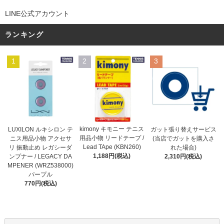
LINE公式アカウント
ランキング
1
2
3
kimony キモニー テニス
LUXILON ルキシロン テ
ガット張り替えサービス
用品小物 リードテープ /
ニス用品小物 アクセサ
(当店でガットを購入さ
Lead TApe (KBN260)
リ 振動止め レガシーダ
れた場合)
1,188円(税込)
ンプナー / LEGACY DA
2,310円(税込)
MPENER (WRZ538000)
パープル
770円(税込)