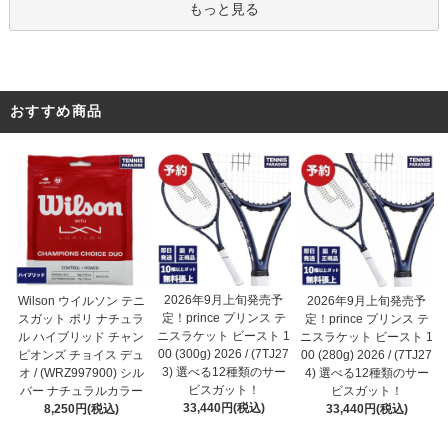
もっと見る
おすすめ商品
2026年9月上旬発売予
Wilson ウイルソン テニ
2026年9月上旬発売予
定！prince プリンス テ
スガット ポリ ナチュラ
定！prince プリンス テ
ニスラケット ビースト 1
ル ハイブリッド チャン
ニスラケット ビースト 1
00 (300g) 2026 / (7TJ27
ピオンズ チョイス デュ
00 (280g) 2026 / (7TJ27
3) 選べる12種類のサー
オ / (WRZ997900) シル
4) 選べる12種類のサー
ビスガット！
バー ナチュラルカラー
ビスガット！
33,440円(税込)
8,250円(税込)
33,440円(税込)