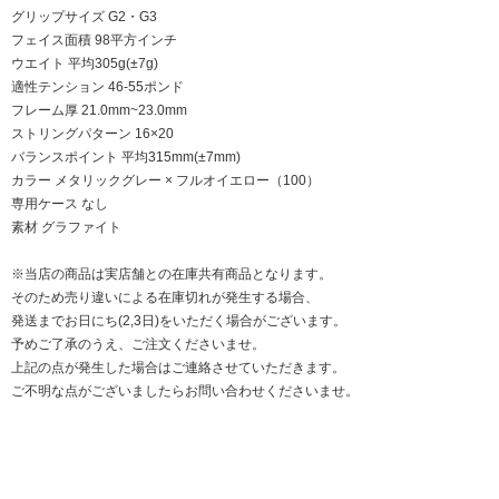
グリップサイズ G2・G3
フェイス面積 98平方インチ
ウエイト 平均305g(±7g)
適性テンション 46-55ポンド
フレーム厚 21.0mm~23.0mm
ストリングパターン 16×20
バランスポイント 平均315mm(±7mm)
カラー メタリックグレー × フルオイエロー（100）
専用ケース なし
素材 グラファイト
※当店の商品は実店舗との在庫共有商品となります。
そのため売り違いによる在庫切れが発生する場合、
発送までお日にち(2,3日)をいただく場合がございます。
予めご了承のうえ、ご注文くださいませ。
上記の点が発生した場合はご連絡させていただきます。
ご不明な点がございましたらお問い合わせくださいませ。