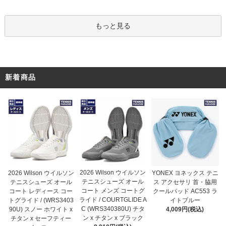
もっと見る
新着商品
2026 Wilson ウイルソン
2026 Wilson ウイルソン
YONEX ヨネックス テニ
テニスシューズ オール
テニスシューズ オール
ス アクセサリ 首・脇用
コート メンズ コートグ
コート レディース コー
クールパッド AC553 ラ
ライド / COURTGLIDE A
トグライド / (WRS3403
イトブルー
C (WRS340380U) チタ
90U) スノー ホワイト x
4,009円(税込)
ン x チタン x ブラック
チタン x セーフティー