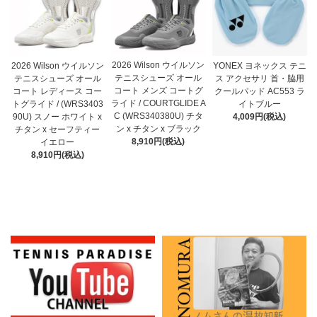
2026 Wilson ウイルソン
2026 Wilson ウイルソン
YONEX ヨネックス テニ
テニスシューズ オール
テニスシューズ オール
ス アクセサリ 首・脇用
コート メンズ コートグ
コート レディース コー
クールパッド AC553 ラ
ライド / COURTGLIDE A
トグライド / (WRS3403
イトブルー
C (WRS340380U) チタ
90U) スノー ホワイト x
4,009円(税込)
ン x チタン x ブラック
チタン x セーフティー
8,910円(税込)
イエロー
8,910円(税込)