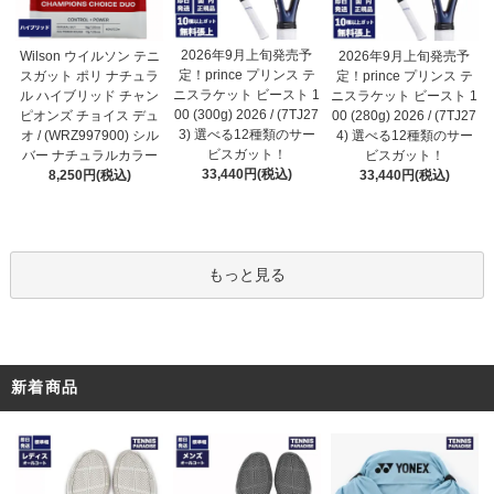
2026年9月上旬発売予
Wilson ウイルソン テニ
2026年9月上旬発売予
定！prince プリンス テ
スガット ポリ ナチュラ
定！prince プリンス テ
ニスラケット ビースト 1
ル ハイブリッド チャン
ニスラケット ビースト 1
00 (300g) 2026 / (7TJ27
ピオンズ チョイス デュ
00 (280g) 2026 / (7TJ27
3) 選べる12種類のサー
オ / (WRZ997900) シル
4) 選べる12種類のサー
ビスガット！
バー ナチュラルカラー
ビスガット！
33,440円(税込)
8,250円(税込)
33,440円(税込)
もっと見る
新着商品