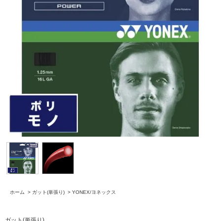
ホーム
>
ガット(単張り)
>
YONEX/ヨネックス
ガット(単張り)