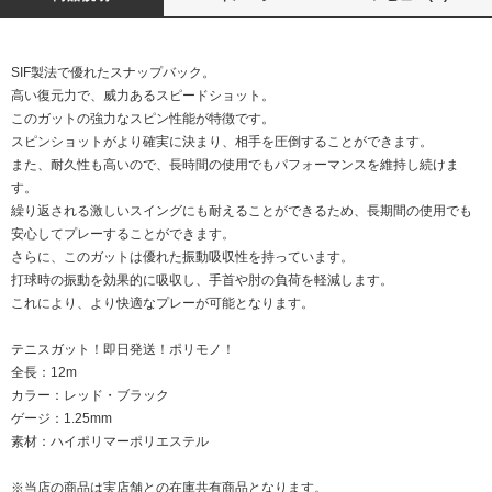
SIF製法で優れたスナップバック。
高い復元力で、威力あるスピードショット。
このガットの強力なスピン性能が特徴です。
スピンショットがより確実に決まり、相手を圧倒することができます。
また、耐久性も高いので、長時間の使用でもパフォーマンスを維持し続けま
す。
繰り返される激しいスイングにも耐えることができるため、長期間の使用でも
安心してプレーすることができます。
さらに、このガットは優れた振動吸収性を持っています。
打球時の振動を効果的に吸収し、手首や肘の負荷を軽減します。
これにより、より快適なプレーが可能となります。
テニスガット！即日発送！ポリモノ！
全長：12m
カラー：レッド・ブラック
ゲージ：1.25mm
素材：ハイポリマーポリエステル
※当店の商品は実店舗との在庫共有商品となります。