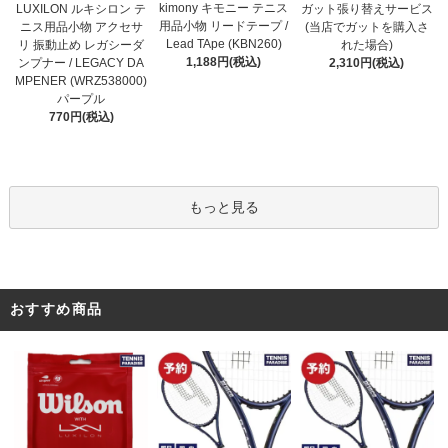
kimony キモニー テニス
LUXILON ルキシロン テ
ガット張り替えサービス
用品小物 リードテープ /
ニス用品小物 アクセサ
(当店でガットを購入さ
Lead TApe (KBN260)
リ 振動止め レガシーダ
れた場合)
1,188円(税込)
ンプナー / LEGACY DA
2,310円(税込)
MPENER (WRZ538000)
パープル
770円(税込)
もっと見る
おすすめ商品