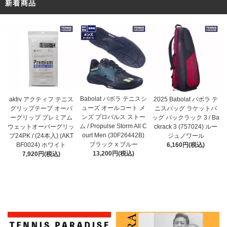
新着商品
Babolat バボラ テニスシ
aktiv アクティフ テニス
2025 Babolat バボラ テ
ューズ オールコート メ
グリップテープ オーバ
ニスバッグ ラケットバ
ンズ プロパルス ストー
ーグリップ プレミアム
ッグ バックラック 3 / Ba
ム / Propulse Storm All C
ウェットオーバーグリッ
ckrack 3 (757024) ルー
ourt Men (30F26442B)
プ24PK / (24本入) (AKT
ジュノワール
ブラック x ブルー
BF0024) ホワイト
6,160円(税込)
13,200円(税込)
7,920円(税込)