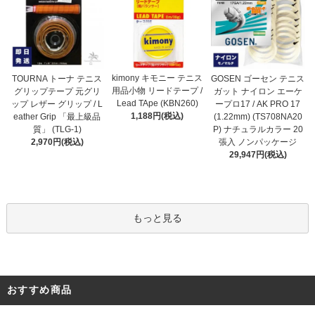
kimony キモニー テニス
TOURNA トーナ テニス
GOSEN ゴーセン テニス
用品小物 リードテープ /
グリップテープ 元グリ
ガット ナイロン エーケ
Lead TApe (KBN260)
ップ レザー グリップ / L
ープロ17 / AK PRO 17
1,188円(税込)
eather Grip 「最上級品
(1.22mm) (TS708NA20
質」 (TLG-1)
P) ナチュラルカラー 20
2,970円(税込)
張入 ノンパッケージ
29,947円(税込)
もっと見る
おすすめ商品