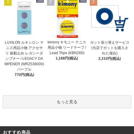
1
2
3
kimony キモニー テニス
LUXILON ルキシロン テ
ガット張り替えサービス
用品小物 リードテープ /
ニス用品小物 アクセサ
(当店でガットを購入さ
Lead TApe (KBN260)
リ 振動止め レガシーダ
れた場合)
1,188円(税込)
ンプナー / LEGACY DA
2,310円(税込)
MPENER (WRZ538000)
パープル
770円(税込)
もっと見る
おすすめ商品