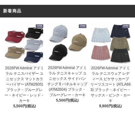
新着商品
2026FW Admiral アドミ
2026FW Admiral アドミ
2026FW Admiral アドミ
ラル テニスキャップ ユ
ラル テニスバイザー ユ
ラル テニスウェア レデ
ニセックス サイドパン
ニセックス マットカラ
ィース ピケサッカープ
チング 6 パネルキャップ
ーバイザー (ATMZ605)
リーツスコート (ATLA66
(ATMZ604) ブラック・
ブラック・ブルーグレ
3) ブラック・ネイビー・
ブルーグレー・カーキ
ー・ネイビー・レッド・
サックス・ピンク・カー
5,500円(税込)
カーキ
キ
5,500円(税込)
9,900円(税込)