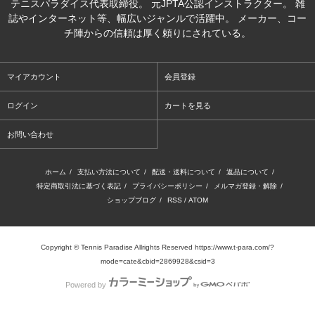
テニスパラダイス代表取締役。 元JPTA公認インストラクター。 雑
誌やインターネット等、幅広いジャンルで活躍中。 メーカー、コー
チ陣からの信頼は厚く頼りにされている。
マイアカウント
会員登録
ログイン
カートを見る
お問い合わせ
ホーム
/
支払い方法について
/
配送・送料について
/
返品について
/
特定商取引法に基づく表記
/
プライバシーポリシー
/
メルマガ登録・解除
/
ショップブログ
/
RSS
/
ATOM
Copyright © Tennis Paradise Allrights Reserved https://www.t-para.com/?
mode=cate&cbid=2869928&csid=3
Powered by