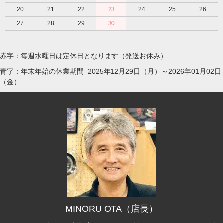
20
21
22
23
24
25
26
27
28
29
30
赤字：毎週水曜日は定休日となります（発送お休み）
青字：年末年始の休業期間 2025年12月29日（月）～2026年01月02日
（金）
MINORU OTA（店長）