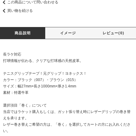
この商品について問い合わせる
買い物を続ける
商品説明
イメージ
レビュー(0)
長ラケ対応
打球情報が伝わる、クリアな打球感の天然皮革。
テニスグリップテープ！元グリップ！ヨネックス！
カラー：ブラック（007）・ブラウン（015）
サイズ：幅27mm×長さ1000mm×厚さ1.4mm
素材：特選牛革
選択項目「巻く」について
当店ではラケット購入もしくは、ガット張り替え時にレザーグリップの巻き替
えを承ります。
レザー巻き替えご希望の方は、「巻く」を選択してカートの方にお入れくださ
い。