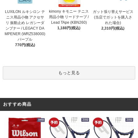
kimony キモニー テニス
LUXILON ルキシロン テ
ガット張り替えサービス
用品小物 リードテープ /
ニス用品小物 アクセサ
(当店でガットを購入さ
Lead TApe (KBN260)
リ 振動止め レガシーダ
れた場合)
1,188円(税込)
ンプナー / LEGACY DA
2,310円(税込)
MPENER (WRZ538000)
パープル
770円(税込)
もっと見る
おすすめ商品