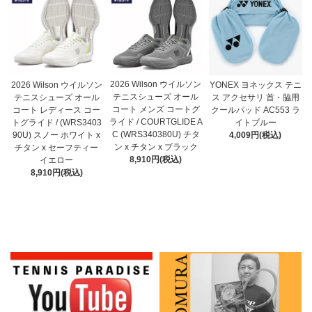
2026 Wilson ウイルソン
2026 Wilson ウイルソン
YONEX ヨネックス テニ
テニスシューズ オール
テニスシューズ オール
ス アクセサリ 首・脇用
コート メンズ コートグ
コート レディース コー
クールパッド AC553 ラ
ライド / COURTGLIDE A
トグライド / (WRS3403
イトブルー
C (WRS340380U) チタ
90U) スノー ホワイト x
4,009円(税込)
ン x チタン x ブラック
チタン x セーフティー
8,910円(税込)
イエロー
8,910円(税込)