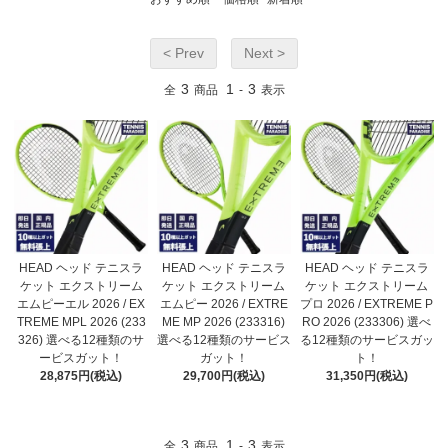
< Prev
Next >
3
1
3
全
商品
-
表示
HEAD ヘッド テニスラ
HEAD ヘッド テニスラ
HEAD ヘッド テニスラ
ケット エクストリーム
ケット エクストリーム
ケット エクストリーム
エムピーエル 2026 / EX
エムピー 2026 / EXTRE
プロ 2026 / EXTREME P
TREME MPL 2026 (233
ME MP 2026 (233316)
RO 2026 (233306) 選べ
326) 選べる12種類のサ
選べる12種類のサービス
る12種類のサービスガッ
ービスガット！
ガット！
ト！
28,875円(税込)
29,700円(税込)
31,350円(税込)
3
1
3
全
商品
-
表示