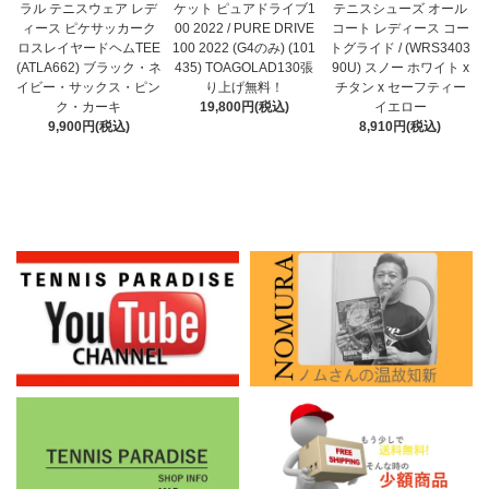
ケット ピュアドライブ1
ラル テニスウェア レデ
テニスシューズ オール
00 2022 / PURE DRIVE
ィース ピケサッカーク
コート レディース コー
100 2022 (G4のみ) (101
ロスレイヤードヘムTEE
トグライド / (WRS3403
435) TOAGOLAD130張
(ATLA662) ブラック・ネ
90U) スノー ホワイト x
り上げ無料！
イビー・サックス・ピン
チタン x セーフティー
19,800円(税込)
ク・カーキ
イエロー
9,900円(税込)
8,910円(税込)