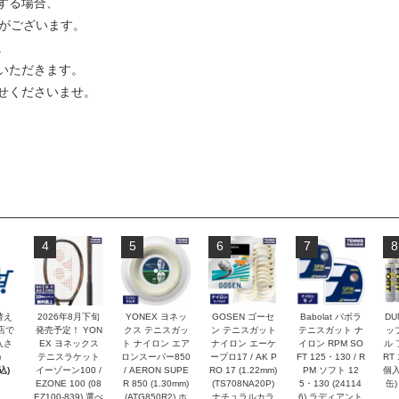
する場合、
合がございます。
。
いただきます。
せくださいませ。
4
5
6
7
8
替え
2026年8月下旬
YONEX ヨネッ
GOSEN ゴーセ
Babolat バボラ
DU
店で
発売予定！ YON
クス テニスガッ
ン テニスガット
テニスガット ナ
ッ
入さ
EX ヨネックス
ト ナイロン エア
ナイロン エーケ
イロン RPM SO
ル 
)
テニスラケット
ロンスーパー850
ープロ17 / AK P
FT 125・130 / R
RT 
込)
イーゾーン100 /
/ AERON SUPE
RO 17 (1.22mm)
PM ソフト 12
個入
EZONE 100 (08
R 850 (1.30mm)
(TS708NA20P)
5・130 (24114
缶)
EZ100-839) 選べ
(ATG850R2) ホ
ナチュラルカラ
6) ラディアント