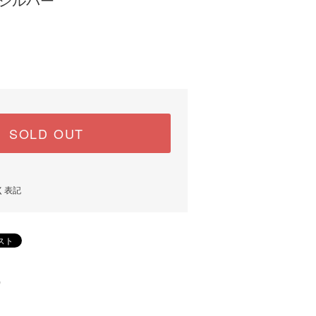
) シルバー
SOLD OUT
く表記
)