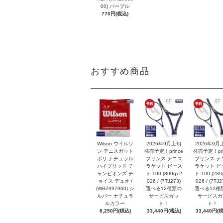
00) パープル
770円(税込)
おすすめ商品
Wilson ウイルソ
2026年9月上旬
2026年9月
ン テニスガット
発売予定！prince
発売予定！pri
ポリ ナチュラル
プリンス テニス
プリンス テ
ハイブリッド チ
ラケット ビース
ラケット ビ
ャンピオンズ チ
ト 100 (300g) 2
ト 100 (280g
ョイス デュオ /
026 / (7TJ273)
026 / (7TJ2
(WRZ997900) シ
選べる12種類の
選べる12種
ルバー ナチュラ
サービスガッ
サービスガ
ルカラー
ト！
ト！
8,250円(税込)
33,440円(税込)
33,440円(