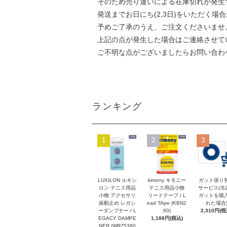
そのため売り違いによる在庫切れが発生
発送までお日にち(2,3日)をいただく場
予めご了承のうえ、ご注文くださいませ
上記の点が発生した場合はご連絡させて
ご不明な点がございましたらお問い合わ
ランキング
1
2
3
LUXILON ルキシ
kimony キモニー
ガット張り
ロン テニス用品
テニス用品小物
サービス(当
小物 アクセサリ
リードテープ / L
ガットを購
振動止め レガシ
ead TApe (KBN2
れた場合
ーダンプナー / L
60)
2,310円(税
EGACY DAMPE
1,188円(税込)
NER (WRZ5380