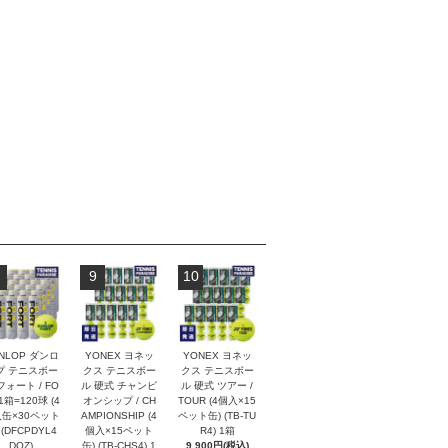
9
10
NLOP ダンロ
YONEX ヨネッ
YONEX ヨネッ
プ テニスボー
クス テニスボー
クス テニスボー
フォート / FO
ル 硬式 チャンピ
ル 硬式 ツアー /
1箱=120球 (4
オンシップ / CH
TOUR (4個入×15
缶×30ペット
AMPIONSHIP (4
ペット缶) (TB-TU
 (DFCPDYL4
個入×15ペット
R4) 1箱
DOZ)
缶) (TB-CHS4) 1
9,900円(税込)