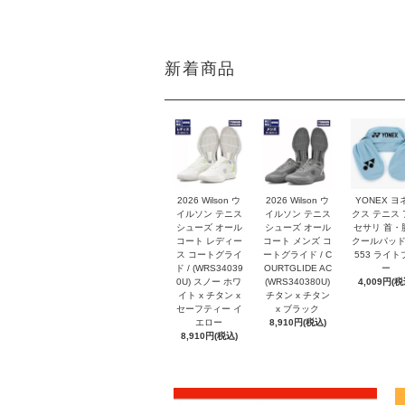
新着商品
2026 Wilson ウ
2026 Wilson ウ
YONEX ヨ
イルソン テニス
イルソン テニス
クス テニス
シューズ オール
シューズ オール
セサリ 首・
コート レディー
コート メンズ コ
クールパッド
ス コートグライ
ートグライド / C
553 ライト
ド / (WRS34039
OURTGLIDE AC
ー
0U) スノー ホワ
(WRS340380U)
4,009円(税
イト x チタン x
チタン x チタン
セーフティー イ
x ブラック
エロー
8,910円(税込)
8,910円(税込)