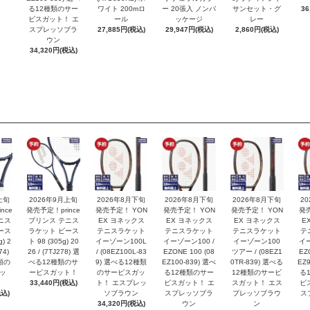
る12種類のサー
ワイト 200mロ
ー 20張入 ノンパ
サンセット・グ
36
ビスガット！ エ
ール
ッケージ
レー
スプレッソブラ
27,885円(税込)
29,947円(税込)
2,860円(税込)
ウン
34,320円(税込)
上旬
2026年9月上旬
2026年8月下旬
2026年8月下旬
2026年8月下旬
2
nce
発売予定！prince
発売予定！ YON
発売予定！ YON
発売予定！ YON
発
ニス
プリンス テニス
EX ヨネックス
EX ヨネックス
EX ヨネックス
E
ース
ラケット ビース
テニスラケット
テニスラケット
テニスラケット
テ
) 2
ト 98 (305g) 20
イーゾーン100L
イーゾーン100 /
イーゾーン100
イー
74)
26 / (7TJ278) 選
/ (08EZ100L-83
EZONE 100 (08
ツアー / (08EZ1
EZ
類の
べる12種類のサ
9) 選べる12種類
EZ100-839) 選べ
0TR-839) 選べる
EZ9
ッ
ービスガット！
のサービスガッ
る12種類のサー
12種類のサービ
る
33,440円(税込)
ト！ エスプレッ
ビスガット！ エ
スガット！ エス
ビ
税込)
ソブラウン
スプレッソブラ
プレッソブラウ
ス
34,320円(税込)
ウン
ン