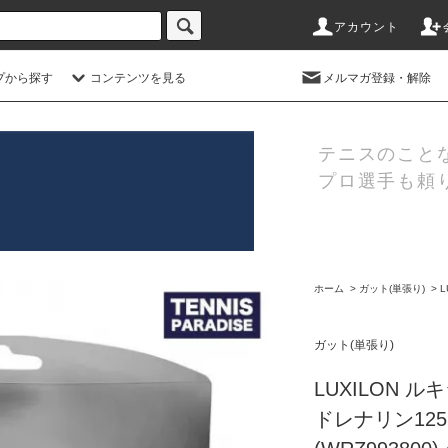
アカウント
プから探す
コンテンツを見る
メルマガ登録・解除
テニスのこと
プロ選手も頼
ホーム
>
ガット(単張り)
>
L
ガット(単張り)
LUXILON 
ドレナリン125 / 