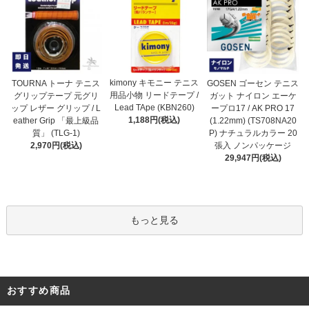
kimony キモニー テニス
TOURNA トーナ テニス
GOSEN ゴーセン テニス
用品小物 リードテープ /
グリップテープ 元グリ
ガット ナイロン エーケ
Lead TApe (KBN260)
ップ レザー グリップ / L
ープロ17 / AK PRO 17
1,188円(税込)
eather Grip 「最上級品
(1.22mm) (TS708NA20
質」 (TLG-1)
P) ナチュラルカラー 20
2,970円(税込)
張入 ノンパッケージ
29,947円(税込)
もっと見る
おすすめ商品