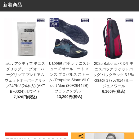
新着商品
Babolat バボラ テニスシ
aktiv アクティフ テニス
2025 Babolat バボラ テ
ューズ オールコート メ
グリップテープ オーバ
ニスバッグ ラケットバ
ンズ プロパルス ストー
ーグリップ プレミアム
ッグ バックラック 3 / Ba
ム / Propulse Storm All C
ウェットオーバーグリッ
ckrack 3 (757024) ルー
ourt Men (30F26442B)
プ24PK / (24本入) (AKT
ジュノワール
ブラック x ブルー
BF0024) ホワイト
6,160円(税込)
13,200円(税込)
7,920円(税込)