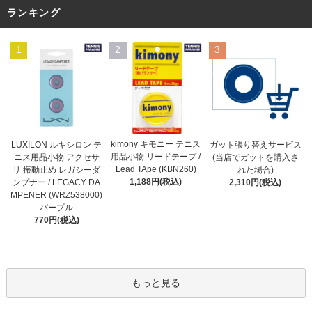
ランキング
1
2
3
kimony キモニー テニス
LUXILON ルキシロン テ
ガット張り替えサービス
用品小物 リードテープ /
ニス用品小物 アクセサ
(当店でガットを購入さ
Lead TApe (KBN260)
リ 振動止め レガシーダ
れた場合)
1,188円(税込)
ンプナー / LEGACY DA
2,310円(税込)
MPENER (WRZ538000)
パープル
770円(税込)
もっと見る