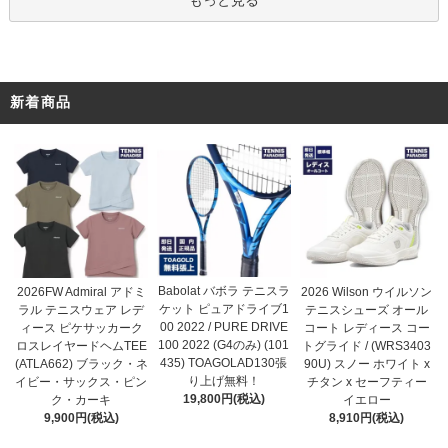
新着商品
Babolat バボラ テニスラ
2026FW Admiral アドミ
2026 Wilson ウイルソン
ケット ピュアドライブ1
ラル テニスウェア レデ
テニスシューズ オール
00 2022 / PURE DRIVE
ィース ピケサッカーク
コート レディース コー
100 2022 (G4のみ) (101
ロスレイヤードヘムTEE
トグライド / (WRS3403
435) TOAGOLAD130張
(ATLA662) ブラック・ネ
90U) スノー ホワイト x
り上げ無料！
イビー・サックス・ピン
チタン x セーフティー
19,800円(税込)
ク・カーキ
イエロー
9,900円(税込)
8,910円(税込)