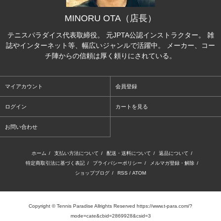
MINORU OTA（店長）
テニスパラダイス代表取締役。 元JPTA公認インストラクター。 雑
誌やインターネット等、幅広いジャンルで活躍中。 メーカー、コー
チ陣からの信頼は厚く頼りにされている。
マイアカウント
会員登録
ログイン
カートを見る
お問い合わせ
ホーム
/
支払い方法について
/
配送・送料について
/
返品について
/
特定商取引法に基づく表記
/
プライバシーポリシー
/
メルマガ登録・解除
/
ショップブログ
/
RSS
/
ATOM
Copyright © Tennis Paradise Allrights Reserved https://www.t-para.com/?
mode=cate&cbid=2869928&csid=3