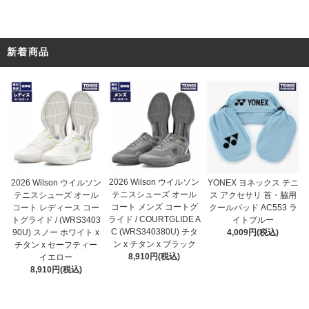
新着商品
2026 Wilson ウイルソン
2026 Wilson ウイルソン
YONEX ヨネックス テニ
テニスシューズ オール
テニスシューズ オール
ス アクセサリ 首・脇用
コート メンズ コートグ
コート レディース コー
クールパッド AC553 ラ
ライド / COURTGLIDE A
トグライド / (WRS3403
イトブルー
C (WRS340380U) チタ
90U) スノー ホワイト x
4,009円(税込)
ン x チタン x ブラック
チタン x セーフティー
8,910円(税込)
イエロー
8,910円(税込)