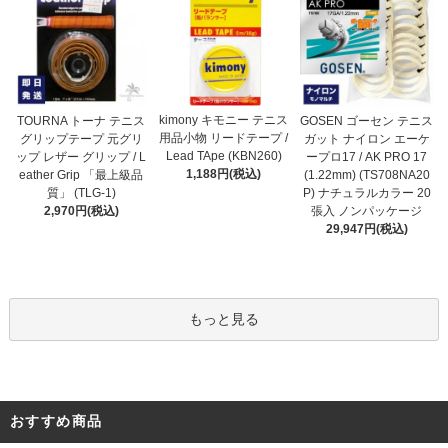
kimony キモニー テニス
TOURNA トーナ テニス
GOSEN ゴーセン テニス
用品小物 リードテープ /
グリップテープ 元グリ
ガット ナイロン エーケ
Lead TApe (KBN260)
ップ レザー グリップ / L
ープロ17 / AK PRO 17
1,188円(税込)
eather Grip 「最上級品
(1.22mm) (TS708NA20
質」 (TLG-1)
P) ナチュラルカラー 20
2,970円(税込)
張入 ノンパッケージ
29,947円(税込)
もっと見る
おすすめ商品