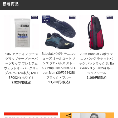
新着商品
Babolat バボラ テニスシ
aktiv アクティフ テニス
2025 Babolat バボラ テ
ューズ オールコート メ
グリップテープ オーバ
ニスバッグ ラケットバ
ンズ プロパルス ストー
ーグリップ プレミアム
ッグ バックラック 3 / Ba
ム / Propulse Storm All C
ウェットオーバーグリッ
ckrack 3 (757024) ルー
ourt Men (30F26442B)
プ24PK / (24本入) (AKT
ジュノワール
ブラック x ブルー
BF0024) ホワイト
6,160円(税込)
13,200円(税込)
7,920円(税込)