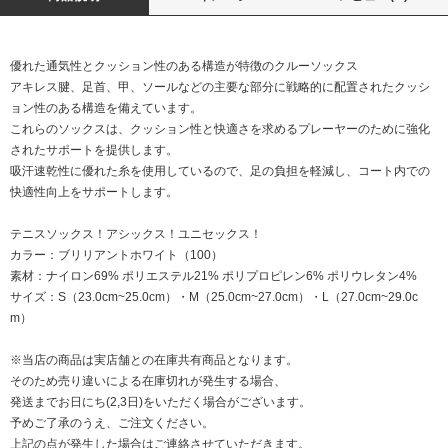
優れた通気性とクッション性のある構造が特徴のクルーソックス
アキレス腱、足首、甲、ソールなどの主要な部分に戦略的に配置されたクッシ
ョン性のある構造を備えています。
これらのソックスは、クッション性と快適さを求めるプレーヤーのために強化
されたサポートを提供します。
吸汗速乾性に優れた糸を使用しているので、足の負担を軽減し、コート内での
快適性向上をサポートします。
テニスソックス！アシックス！ユニセックス！
カラー：ブリリアントホワイト（100）
素材：ナイロン69% ポリエステル21% ポリプロピレン6% ポリウレタン4%
サイズ：S（23.0cm~25.0cm）・M（25.0cm~27.0cm）・L（27.0cm~29.0c
m）
※当店の商品は実店舗との在庫共有商品となります。
そのため売り違いによる在庫切れが発生する場合、
発送までお日にち(2,3日)をいただく場合がございます。
予めご了承のうえ、ご注文ください。
上記の点が発生した場合はご連絡させていただきます。