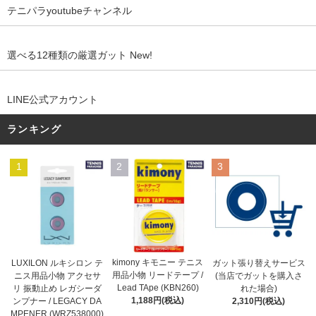
テニパラyoutubeチャンネル
選べる12種類の厳選ガット New!
LINE公式アカウント
ランキング
1
2
3
kimony キモニー テニス
LUXILON ルキシロン テ
ガット張り替えサービス
用品小物 リードテープ /
ニス用品小物 アクセサ
(当店でガットを購入さ
Lead TApe (KBN260)
リ 振動止め レガシーダ
れた場合)
1,188円(税込)
ンプナー / LEGACY DA
2,310円(税込)
MPENER (WRZ538000)