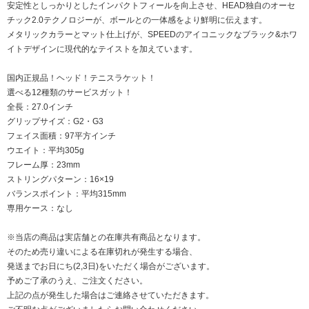
安定性としっかりとしたインパクトフィールを向上させ、HEAD独自のオーセ
チック2.0テクノロジーが、ボールとの一体感をより鮮明に伝えます。
メタリックカラーとマット仕上げが、SPEEDのアイコニックなブラック&ホワ
イトデザインに現代的なテイストを加えています。
国内正規品！ヘッド！テニスラケット！
選べる12種類のサービスガット！
全長：27.0インチ
グリップサイズ：G2・G3
フェイス面積：97平方インチ
ウエイト：平均305g
フレーム厚：23mm
ストリングパターン：16×19
バランスポイント：平均315mm
専用ケース：なし
※当店の商品は実店舗との在庫共有商品となります。
そのため売り違いによる在庫切れが発生する場合、
発送までお日にち(2,3日)をいただく場合がございます。
予めご了承のうえ、ご注文ください。
上記の点が発生した場合はご連絡させていただきます。