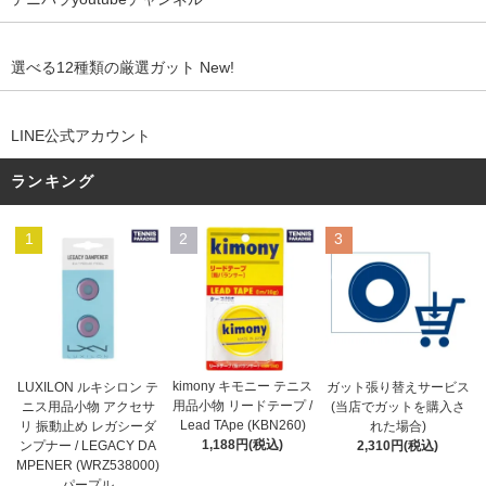
選べる12種類の厳選ガット New!
LINE公式アカウント
ランキング
1
2
3
kimony キモニー テニス
LUXILON ルキシロン テ
ガット張り替えサービス
用品小物 リードテープ /
ニス用品小物 アクセサ
(当店でガットを購入さ
Lead TApe (KBN260)
リ 振動止め レガシーダ
れた場合)
1,188円(税込)
ンプナー / LEGACY DA
2,310円(税込)
MPENER (WRZ538000)
パープル