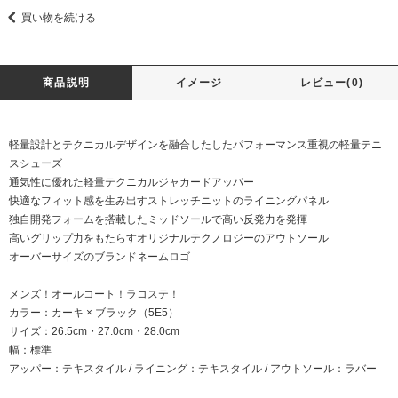
買い物を続ける
商品説明
イメージ
レビュー(0)
軽量設計とテクニカルデザインを融合したしたパフォーマンス重視の軽量テニ
スシューズ
通気性に優れた軽量テクニカルジャカードアッパー
快適なフィット感を生み出すストレッチニットのライニングパネル
独自開発フォームを搭載したミッドソールで高い反発力を発揮
高いグリップ力をもたらすオリジナルテクノロジーのアウトソール
オーバーサイズのブランドネームロゴ
メンズ！オールコート！ラコステ！
カラー：カーキ × ブラック（5E5）
サイズ：26.5cm・27.0cm・28.0cm
幅：標準
アッパー：テキスタイル / ライニング：テキスタイル / アウトソール：ラバー