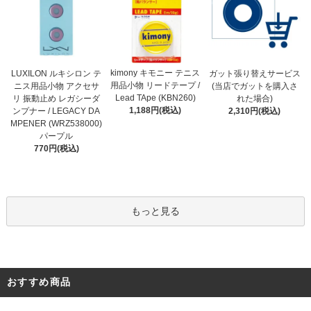
kimony キモニー テニス
LUXILON ルキシロン テ
ガット張り替えサービス
用品小物 リードテープ /
ニス用品小物 アクセサ
(当店でガットを購入さ
Lead TApe (KBN260)
リ 振動止め レガシーダ
れた場合)
1,188円(税込)
ンプナー / LEGACY DA
2,310円(税込)
MPENER (WRZ538000)
パープル
770円(税込)
もっと見る
おすすめ商品