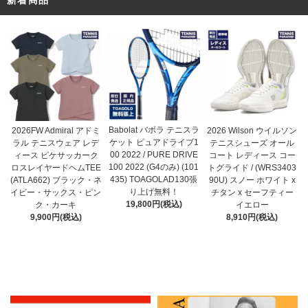
Babolat バボラ テニスラ
2026FW Admiral アドミ
2026 Wilson ウイルソン
ケット ピュアドライブ1
ラル テニスウェア レデ
テニスシューズ オール
00 2022 / PURE DRIVE
ィース ピケサッカーク
コート レディース コー
100 2022 (G4のみ) (101
ロスレイヤードヘムTEE
トグライド / (WRS3403
435) TOAGOLAD130張
(ATLA662) ブラック・ネ
90U) スノー ホワイト x
り上げ無料！
イビー・サックス・ピン
チタン x セーフティー
19,800円(税込)
ク・カーキ
イエロー
9,900円(税込)
8,910円(税込)