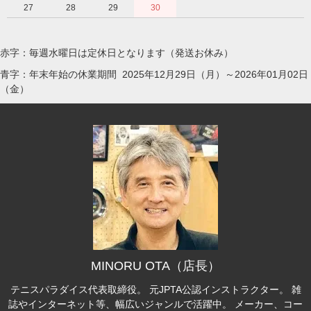
27
28
29
30
赤字：毎週水曜日は定休日となります（発送お休み）
青字：年末年始の休業期間 2025年12月29日（月）～2026年01月02日
（金）
MINORU OTA（店長）
テニスパラダイス代表取締役。 元JPTA公認インストラクター。 雑
誌やインターネット等、幅広いジャンルで活躍中。 メーカー、コー