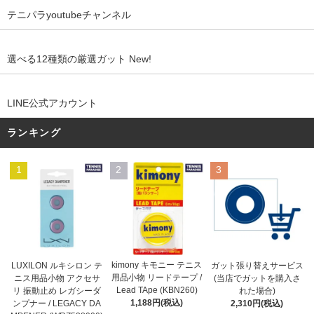
テニパラyoutubeチャンネル
選べる12種類の厳選ガット New!
LINE公式アカウント
ランキング
1
2
3
kimony キモニー テニス
LUXILON ルキシロン テ
ガット張り替えサービス
用品小物 リードテープ /
ニス用品小物 アクセサ
(当店でガットを購入さ
Lead TApe (KBN260)
リ 振動止め レガシーダ
れた場合)
1,188円(税込)
ンプナー / LEGACY DA
2,310円(税込)