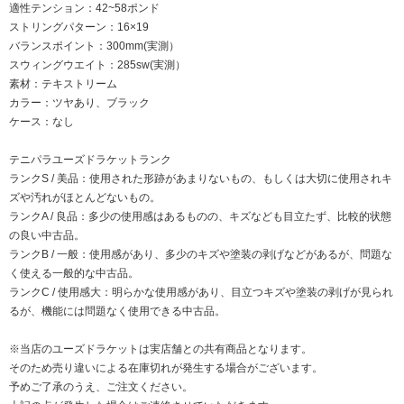
適性テンション：42~58ポンド
ストリングパターン：16×19
バランスポイント：300mm(実測）
スウィングウエイト：285sw(実測）
素材：テキストリーム
カラー：ツヤあり、ブラック
ケース：なし
テニパラユーズドラケットランク
ランクS / 美品：使用された形跡があまりないもの、もしくは大切に使用されキ
ズや汚れがほとんどないもの。
ランクA / 良品：多少の使用感はあるものの、キズなども目立たず、比較的状態
の良い中古品。
ランクB / 一般：使用感があり、多少のキズや塗装の剥げなどがあるが、問題な
く使える一般的な中古品。
ランクC / 使用感大：明らかな使用感があり、目立つキズや塗装の剥げが見られ
るが、機能には問題なく使用できる中古品。
※当店のユーズドラケットは実店舗との共有商品となります。
そのため売り違いによる在庫切れが発生する場合がございます。
予めご了承のうえ、ご注文ください。