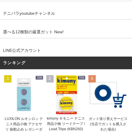
テニパラyoutubeチャンネル
選べる12種類の厳選ガット New!
LINE公式アカウント
ランキング
1
2
3
kimony キモニー テニス
LUXILON ルキシロン テ
ガット張り替えサービス
用品小物 リードテープ /
ニス用品小物 アクセサ
(当店でガットを購入さ
Lead TApe (KBN260)
リ 振動止め レガシーダ
れた場合)