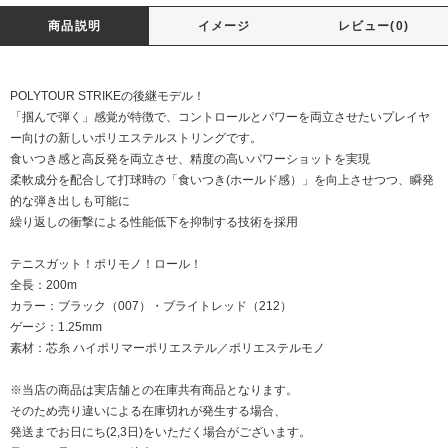
商品説明
イメージ
レビュー(0)
POLYTOUR STRIKEの後継モデル！
「掴んで弾く」感覚が特徴で、コントロールとパワーを両立させたいプレイヤ
ー向けの新しいポリエステルストリングです。
食いつき感と高反発を両立させ、精度の高いパワーショットを実現
柔軟成分を配合して打球時の「食いつき(ホールド感）」を向上させつつ、瞬発
的な弾き出しも可能に
繰り返しの衝撃による性能低下を抑制する技術を採用
テニスガット！ポリモノ！ロール！
全長：200m
カラー：ブラック（007）・ブライトレッド（212）
ゲージ：1.25mm
素材：芯糸 ハイポリマーポリエステル／ポリエステルモノ
※当店の商品は実店舗との在庫共有商品となります。
そのため売り違いによる在庫切れが発生する場合、
発送までお日にち(2,3日)をいただく場合がございます。