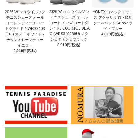
2026 Wilson ウイルソン
2026 Wilson ウイルソン
YONEX ヨネックス テニ
テニスシューズ オール
テニスシューズ オール
ス アクセサリ 首・脇用
コート メンズ コートグ
コート レディース コー
クールパッド AC553 ラ
ライド / COURTGLIDE A
トグライド / (WRS3403
イトブルー
C (WRS340380U) チタ
90U) スノー ホワイト x
4,009円(税込)
ン x チタン x ブラック
チタン x セーフティー
8,910円(税込)
イエロー
8,910円(税込)