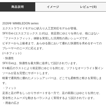
商品説明
イメージ
レビュー(0)
2026年 WIMBLEDON series
エクストラワイドモデルに砂入り人工芝対応モデルが登場。
SFX Evo (エスエフエックス エボ)は、前足部にゆとりを持たせ、他にはない
「ファーストフィット」体験を実現した汎用性の高いシューズです。
ビギナーから上級者まで、あらゆる面において優れた快適性を求めるすべての
プレーヤーのニーズに応えます。
(ベネフィット)
・快適性
SFX Evoは、快適性を最大限に追求して設計されています。
6％幅広のラストにより前足部にゆとりを持たせ、ソフトなオーソライト製イン
ソールが足を完璧にサポートします。
軽量で通気性に優れたメッシュアッパーは、どこでも柔軟性と軽さを実現しま
す。
・フィット
足首と足の甲をしっかりサポートする一方で、足の前面にはゆとりを持たせ、
安全性とスムーズな動きをバランスよく実現するよう設計されています。
・用途の広さ