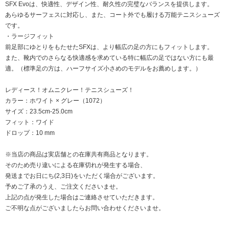
SFX Evoは、快適性、デザイン性、耐久性の完璧なバランスを提供します。
あらゆるサーフェスに対応し、また、コート外でも履ける万能テニスシューズ
です。
・ラージフィット
前足部にゆとりをもたせたSFXは、より幅広の足の方にもフィットします。
また、靴内でのさらなる快適感を求めている特に幅広の足ではない方にも最
適。（標準足の方は、ハーフサイズ小さめのモデルをお薦めします。）
レディース！オムニクレー！テニスシューズ！
カラー：ホワイト × グレー（1072）
サイズ：23.5cm-25.0cm
フィット：ワイド
ドロップ：10 mm
※当店の商品は実店舗との在庫共有商品となります。
そのため売り違いによる在庫切れが発生する場合、
発送までお日にち(2,3日)をいただく場合がございます。
予めご了承のうえ、ご注文くださいませ。
上記の点が発生した場合はご連絡させていただきます。
ご不明な点がございましたらお問い合わせくださいませ。