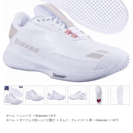
ホーム
>
シューズ
>
Babolat/バボラ
ホーム
>
サーフェス別シューズ選び
>
オムニ・クレイコート用
>
Babolat / バボラ