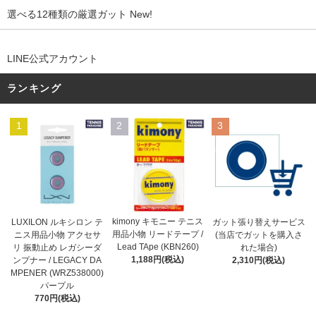
選べる12種類の厳選ガット New!
LINE公式アカウント
ランキング
1
2
3
kimony キモニー テニス
LUXILON ルキシロン テ
ガット張り替えサービス
用品小物 リードテープ /
ニス用品小物 アクセサ
(当店でガットを購入さ
Lead TApe (KBN260)
リ 振動止め レガシーダ
れた場合)
1,188円(税込)
ンプナー / LEGACY DA
2,310円(税込)
MPENER (WRZ538000)
パープル
770円(税込)