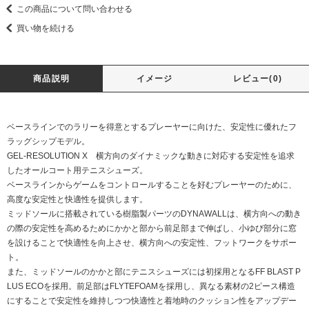
この商品について問い合わせる
買い物を続ける
商品説明
イメージ
レビュー(0)
ベースラインでのラリーを得意とするプレーヤーに向けた、安定性に優れたフ
ラッグシップモデル。
GEL-RESOLUTION X 横方向のダイナミックな動きに対応する安定性を追求
したオールコート用テニスシューズ。
ベースラインからゲームをコントロールすることを好むプレーヤーのために、
高度な安定性と快適性を提供します。
ミッドソールに搭載されている樹脂製パーツのDYNAWALLは、横方向への動き
の際の安定性を高めるためにかかと部から前足部まで伸ばし、小ゆび部分に窓
を設けることで快適性を向上させ、横方向への安定性、フットワークをサポー
ト。
また、ミッドソールのかかと部にテニスシューズには初採用となるFF BLAST P
LUS ECOを採用。前足部はFLYTEFOAMを採用し、異なる素材の2ピース構造
にすることで安定性を維持しつつ快適性と着地時のクッション性をアップデー