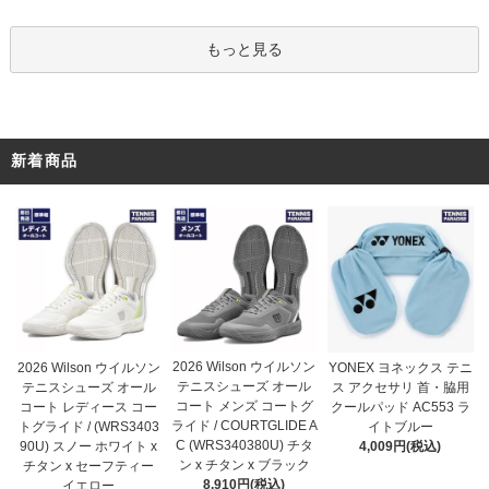
もっと見る
新着商品
2026 Wilson ウイルソン
2026 Wilson ウイルソン
YONEX ヨネックス テニ
テニスシューズ オール
テニスシューズ オール
ス アクセサリ 首・脇用
コート メンズ コートグ
コート レディース コー
クールパッド AC553 ラ
ライド / COURTGLIDE A
トグライド / (WRS3403
イトブルー
C (WRS340380U) チタ
90U) スノー ホワイト x
4,009円(税込)
ン x チタン x ブラック
チタン x セーフティー
8,910円(税込)
イエロー