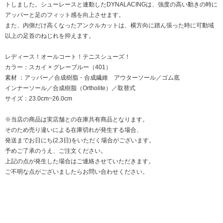
トしました。シューレースと連動したDYNALACINGは、強度の高い動きの時に
アッパーと足のフィット感を向上させます。
また、内側だけ高くなったアンクルカットは、横方向に踏ん張った時に可動域
以上の足首のねじれを抑えます。
レディース！オールコート！テニスシューズ！
カラー：スカイ × グレーブルー（401）
素材 ：アッパー／合成樹脂・合成繊維 アウターソール／ゴム底
インナーソール／合成樹脂（Ortholite）／取替式
サイズ：23.0cm~26.0cm
※当店の商品は実店舗との在庫共有商品となります。
そのため売り違いによる在庫切れが発生する場合、
発送までお日にち(2,3日)をいただく場合がございます。
予めご了承のうえ、ご注文ください。
上記の点が発生した場合はご連絡させていただきます。
ご不明な点がございましたらお問い合わせください。