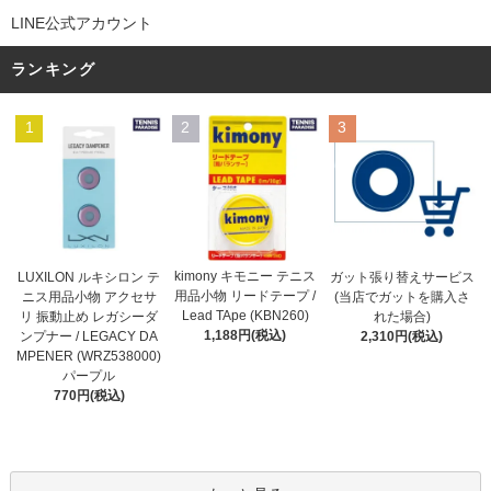
LINE公式アカウント
ランキング
1
2
3
kimony キモニー テニス
LUXILON ルキシロン テ
ガット張り替えサービス
用品小物 リードテープ /
ニス用品小物 アクセサ
(当店でガットを購入さ
Lead TApe (KBN260)
リ 振動止め レガシーダ
れた場合)
1,188円(税込)
ンプナー / LEGACY DA
2,310円(税込)
MPENER (WRZ538000)
パープル
770円(税込)