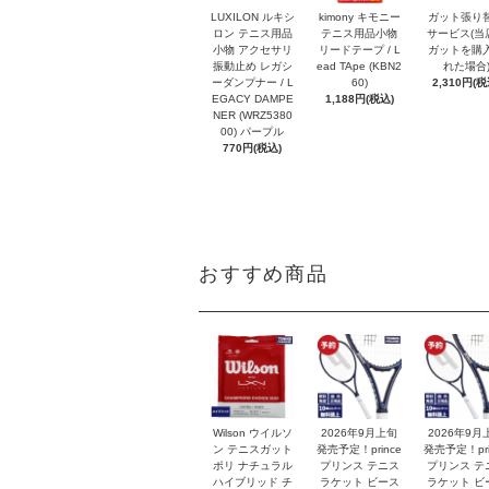
LUXILON ルキシ
kimony キモニー
ガット張り
ロン テニス用品
テニス用品小物
サービス(当
小物 アクセサリ
リードテープ / L
ガットを購
振動止め レガシ
ead TApe (KBN2
れた場合
ーダンプナー / L
60)
2,310円(税
EGACY DAMPE
1,188円(税込)
NER (WRZ5380
00) パープル
770円(税込)
おすすめ商品
Wilson ウイルソ
2026年9月上旬
2026年9月
ン テニスガット
発売予定！prince
発売予定！pri
ポリ ナチュラル
プリンス テニス
プリンス テ
ハイブリッド チ
ラケット ビース
ラケット ビ