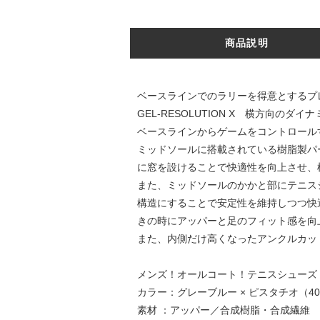
商品説明
ベースラインでのラリーを得意とするプ
GEL-RESOLUTION X 横方向
ベースラインからゲームをコントロール
ミッドソールに搭載されている樹脂製パー
に窓を設けることで快適性を向上させ、
また、ミッドソールのかかと部にテニスシュー
構造にすることで安定性を維持しつつ快適
きの時にアッパーと足のフィット感を向
また、内側だけ高くなったアンクルカッ
メンズ！オールコート！テニスシューズ
カラー：グレーブルー × ピスタチオ（40
素材 ：アッパー／合成樹脂・合成繊維