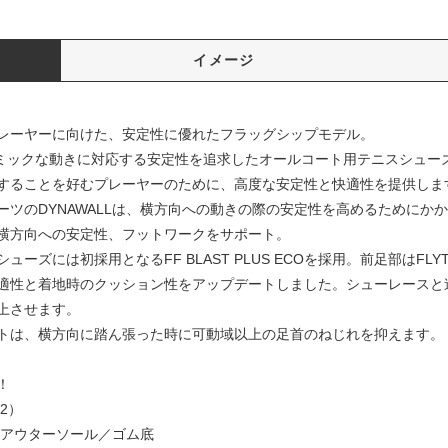
イメージ
レーヤーに向けた、安定性に優れたフラッグシップモデル。
のダイナミックな動きに対応する安定性を追求したオールコート用テニスシュー
することを好むプレーヤーのために、高度な安定性と快適性を提供しま
ツのDYNAWALLは、横方向への動きの際の安定性を高めるためにか
横方向への安定性、フットワークをサポート。
ズには初採用となるFF BLAST PLUS ECOを採用。前足部はFL
性と着地時のクッション性をアップデートしました。シューレースと連動
上させます。
トは、横方向に踏ん張った時に可動域以上の足首のねじれを抑えます。
！
2）
 アウターソール／ゴム底