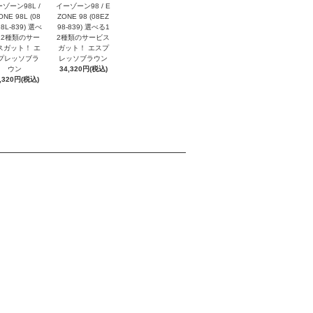
ゾーン98L /
イーゾーン98 / E
ONE 98L (08
ZONE 98 (08EZ
8L-839) 選べ
98-839) 選べる1
12種類のサー
2種類のサービス
スガット！ エ
ガット！ エスプ
プレッソブラ
レッソブラウン
ウン
34,320円(税込)
,320円(税込)