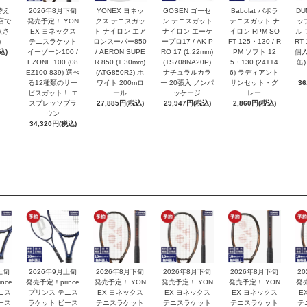
替え
2026年8月下旬
YONEX ヨネッ
GOSEN ゴーセ
Babolat バボラ
DU
店で
発売予定！ YON
クス テニスガッ
ン テニスガット
テニスガット ナ
ッ
入さ
EX ヨネックス
ト ナイロン エア
ナイロン エーケ
イロン RPM SO
ル 
)
テニスラケット
ロンスーパー850
ープロ17 / AK P
FT 125・130 / R
RT 
込)
イーゾーン100 /
/ AERON SUPE
RO 17 (1.22mm)
PM ソフト 12
個入
EZONE 100 (08
R 850 (1.30mm)
(TS708NA20P)
5・130 (24114
缶)
EZ100-839) 選べ
(ATG850R2) ホ
ナチュラルカラ
6) ラディアント
る12種類のサー
ワイト 200mロ
ー 20張入 ノンパ
サンセット・グ
36
ビスガット！ エ
ール
ッケージ
レー
スプレッソブラ
27,885円(税込)
29,947円(税込)
2,860円(税込)
ウン
34,320円(税込)
上旬
2026年9月上旬
2026年8月下旬
2026年8月下旬
2026年8月下旬
2
nce
発売予定！prince
発売予定！ YON
発売予定！ YON
発売予定！ YON
発
ニス
プリンス テニス
EX ヨネックス
EX ヨネックス
EX ヨネックス
E
ース
ラケット ビース
テニスラケット
テニスラケット
テニスラケット
テ