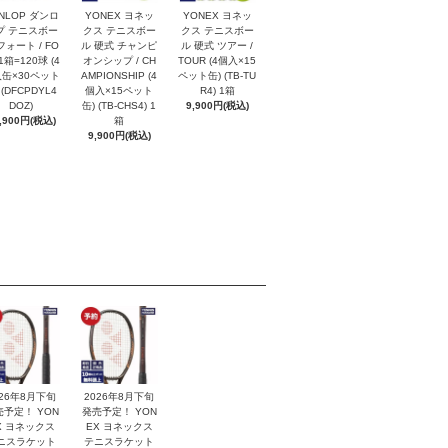
NLOP ダンロ
YONEX ヨネッ
YONEX ヨネッ
プ テニスボー
クス テニスボー
クス テニスボー
フォート / FO
ル 硬式 チャンピ
ル 硬式 ツアー /
1箱=120球 (4
オンシップ / CH
TOUR (4個入×15
缶×30ペット
AMPIONSHIP (4
ペット缶) (TB-TU
 (DFCPDYL4
個入×15ペット
R4) 1箱
DOZ)
缶) (TB-CHS4) 1
9,900円(税込)
,900円(税込)
箱
9,900円(税込)
026年8月下旬
2026年8月下旬
売予定！ YON
発売予定！ YON
X ヨネックス
EX ヨネックス
ニスラケット
テニスラケット