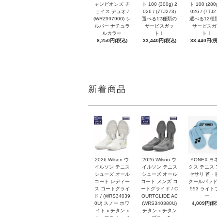
ャンピオンズ チ
ト 100 (300g) 2
ト 100 (280g
ョイス デュオ /
026 / (7TJ273)
026 / (7TJ2
(WRZ997900) シ
選べる12種類の
選べる12種
ルバー ナチュラ
サービスガッ
サービスガ
ルカラー
ト！
ト！
8,250円(税込)
33,440円(税込)
33,440円(
新着商品
2026 Wilson ウ
2026 Wilson ウ
YONEX ヨ
イルソン テニス
イルソン テニス
クス テニス
シューズ オール
シューズ オール
セサリ 首・
コート レディー
コート メンズ コ
クールパッド
ス コートグライ
ートグライド / C
553 ライト
ド / (WRS34039
OURTGLIDE AC
ー
0U) スノー ホワ
(WRS340380U)
4,009円(税
イト x チタン x
チタン x チタン