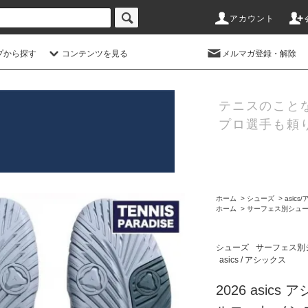
アカウント
プから探す
コンテンツを見る
メルマガ登録・解除
テニスのこと
プロ選手も頼
ホーム
>
シューズ
>
asic
ホーム
>
サーフェス別シュ
シューズ
サーフェス別
asics / アシックス
2026 asic