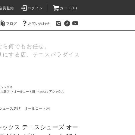
会員登録
ログイン
カート(0)
ブログ
お問い合わせ
なら何でもお任せ。
りにする店、テニスパラダイス
s/アシックス
ーズ選び
>
オールコート用
>
asics / アシックス
シューズ選び
オールコート用
s アシックス テニスシューズ オー