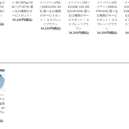
) 2
ト 98 (305g) 20
イーゾーン100L
イーゾーン100 /
イーゾーン100
イー
74)
26 / (7TJ278) 選
/ (08EZ100L-83
EZONE 100 (08
ツアー / (08EZ1
EZ
類の
べる12種類のサ
9) 選べる12種類
EZ100-839) 選べ
0TR-839) 選べる
EZ9
ッ
ービスガット！
のサービスガッ
る12種類のサー
12種類のサービ
る
33,440円(税込)
ト！ エスプレッ
ビスガット！ エ
スガット！ エス
ビ
税込)
ソブラウン
スプレッソブラ
プレッソブラウ
ス
34,320円(税込)
ウン
ン
34,320円(税込)
34,320円(税込)
34
ネッ
 アク
脇用
 AC
ブル
込)