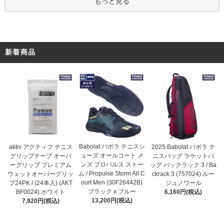
もっと見る
新着商品
Babolat バボラ テニスシ
aktiv アクティフ テニス
2025 Babolat バボラ テ
ューズ オールコート メ
グリップテープ オーバ
ニスバッグ ラケットバ
ンズ プロパルス ストー
ーグリップ プレミアム
ッグ バックラック 3 / Ba
ム / Propulse Storm All C
ウェットオーバーグリッ
ckrack 3 (757024) ルー
ourt Men (30F26442B)
プ24PK / (24本入) (AKT
ジュノワール
ブラック x ブルー
BF0024) ホワイト
6,160円(税込)
13,200円(税込)
7,920円(税込)