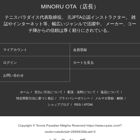
MINORU OTA（店長）
テニスパラダイス代表取締役。 元JPTA公認インストラクター。 雑
誌やインターネット等、幅広いジャンルで活躍中。 メーカー、コー
チ陣からの信頼は厚く頼りにされている。
マイアカウント
会員登録
ログイン
カートを見る
お問い合わせ
ホーム
/
支払い方法について
/
配送・送料について
/
返品について
/
特定商取引法に基づく表記
/
プライバシーポリシー
/
メルマガ登録・解除
/
ショップブログ
/
RSS
/
ATOM
Copyright © Tennis Paradise Allrights Reserved https://www.t-para.com/?
mode=cate&cbid=2869928&csid=3