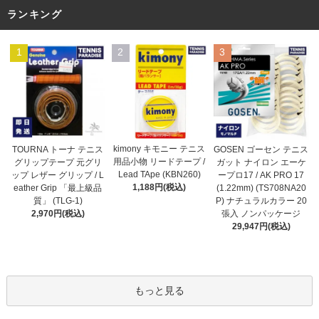
ランキング
1
2
3
kimony キモニー テニス
TOURNA トーナ テニス
GOSEN ゴーセン テニス
用品小物 リードテープ /
グリップテープ 元グリ
ガット ナイロン エーケ
Lead TApe (KBN260)
ップ レザー グリップ / L
ープロ17 / AK PRO 17
1,188円(税込)
eather Grip 「最上級品
(1.22mm) (TS708NA20
質」 (TLG-1)
P) ナチュラルカラー 20
2,970円(税込)
張入 ノンパッケージ
29,947円(税込)
もっと見る