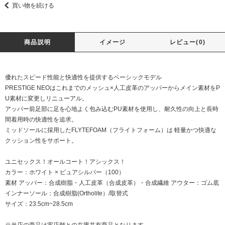
買い物を続ける
商品説明
イメージ
レビュー(0)
優れたスピード性能と快適性を提供するベーシックモデル
PRESTIGE NEOはこれまでのメッシュ×人工皮革のアッパーからメイン素材をP
U素材に変更しリニューアル。
アッパー前足部に足を心地よく包み込むPU素材を使用し、耐久性の向上と長時
間着用時の快適性を追求。
ミッドソールに採用したFLYTEFOAM（フライトフォーム）は 軽量かつ快適な
クッション性をサポート。
ユニセックス！オールコート！アシックス！
カラー：ホワイト × ピュアシルバー（100）
素材 アッパー：合成樹脂・人工皮革（合成皮革）・合成繊維 アウター：ゴム底
インナーソール：合成樹脂(Ortholite）/取替式
サイズ：23.5cm~28.5cm
※当店の商品は実店舗との在庫共有商品となります。