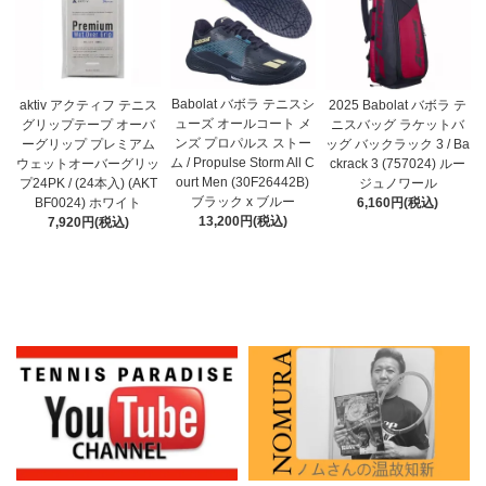
Babolat バボラ テニスシ
aktiv アクティフ テニス
2025 Babolat バボラ テ
ューズ オールコート メ
グリップテープ オーバ
ニスバッグ ラケットバ
ンズ プロパルス ストー
ーグリップ プレミアム
ッグ バックラック 3 / Ba
ム / Propulse Storm All C
ウェットオーバーグリッ
ckrack 3 (757024) ルー
ourt Men (30F26442B)
プ24PK / (24本入) (AKT
ジュノワール
ブラック x ブルー
BF0024) ホワイト
6,160円(税込)
13,200円(税込)
7,920円(税込)