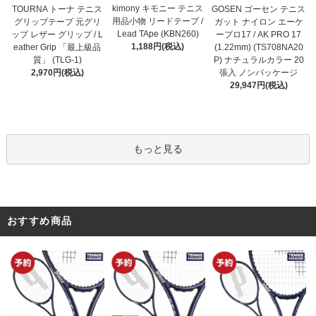
kimony キモニー テニス
TOURNA トーナ テニス
GOSEN ゴーセン テニス
用品小物 リードテープ /
グリップテープ 元グリ
ガット ナイロン エーケ
Lead TApe (KBN260)
ップ レザー グリップ / L
ープロ17 / AK PRO 17
1,188円(税込)
eather Grip 「最上級品
(1.22mm) (TS708NA20
質」 (TLG-1)
P) ナチュラルカラー 20
2,970円(税込)
張入 ノンパッケージ
29,947円(税込)
もっと見る
おすすめ商品