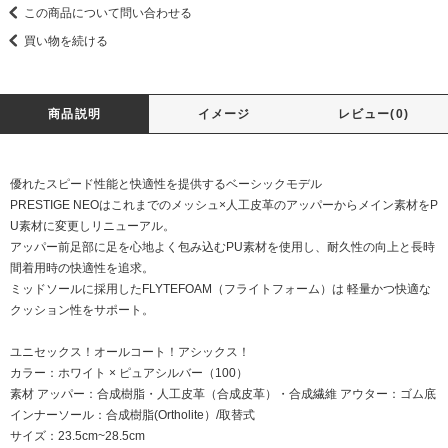
この商品について問い合わせる
買い物を続ける
商品説明
イメージ
レビュー(0)
優れたスピード性能と快適性を提供するベーシックモデル
PRESTIGE NEOはこれまでのメッシュ×人工皮革のアッパーからメイン素材をP
U素材に変更しリニューアル。
アッパー前足部に足を心地よく包み込むPU素材を使用し、耐久性の向上と長時
間着用時の快適性を追求。
ミッドソールに採用したFLYTEFOAM（フライトフォーム）は 軽量かつ快適な
クッション性をサポート。
ユニセックス！オールコート！アシックス！
カラー：ホワイト × ピュアシルバー（100）
素材 アッパー：合成樹脂・人工皮革（合成皮革）・合成繊維 アウター：ゴム底
インナーソール：合成樹脂(Ortholite）/取替式
サイズ：23.5cm~28.5cm