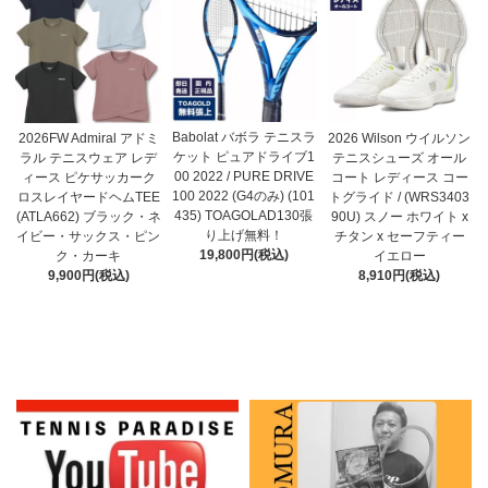
Babolat バボラ テニスラ
2026FW Admiral アドミ
2026 Wilson ウイルソン
ケット ピュアドライブ1
ラル テニスウェア レデ
テニスシューズ オール
00 2022 / PURE DRIVE
ィース ピケサッカーク
コート レディース コー
100 2022 (G4のみ) (101
ロスレイヤードヘムTEE
トグライド / (WRS3403
435) TOAGOLAD130張
(ATLA662) ブラック・ネ
90U) スノー ホワイト x
り上げ無料！
イビー・サックス・ピン
チタン x セーフティー
19,800円(税込)
ク・カーキ
イエロー
9,900円(税込)
8,910円(税込)