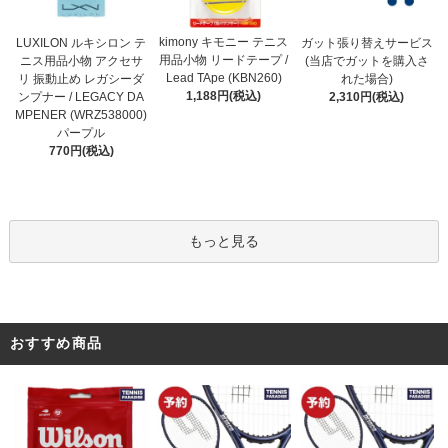
kimony キモニー テニス
LUXILON ルキシロン テ
ガット張り替えサービス
用品小物 リードテープ /
ニス用品小物 アクセサ
(当店でガットを購入さ
Lead TApe (KBN260)
リ 振動止め レガシーダ
れた場合)
1,188円(税込)
ンプナー / LEGACY DA
2,310円(税込)
MPENER (WRZ538000)
パープル
770円(税込)
もっと見る
おすすめ商品