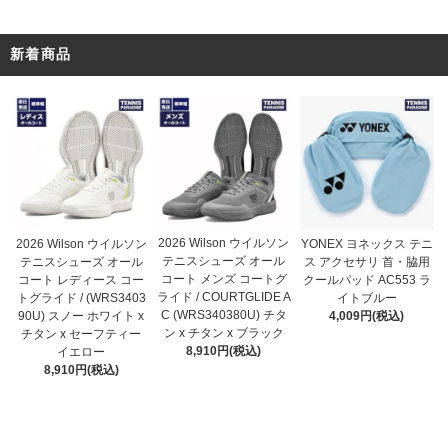
新着商品
2026 Wilson ウイルソン
2026 Wilson ウイルソン
YONEX ヨネックス テニ
テニスシューズ オール
テニスシューズ オール
ス アクセサリ 首・脇用
コート メンズ コートグ
コート レディース コー
クールパッド AC553 ラ
ライド / COURTGLIDE A
トグライド / (WRS3403
イトブルー
C (WRS340380U) チタ
90U) スノー ホワイト x
4,009円(税込)
ン x チタン x ブラック
チタン x セーフティー
8,910円(税込)
イエロー
8,910円(税込)