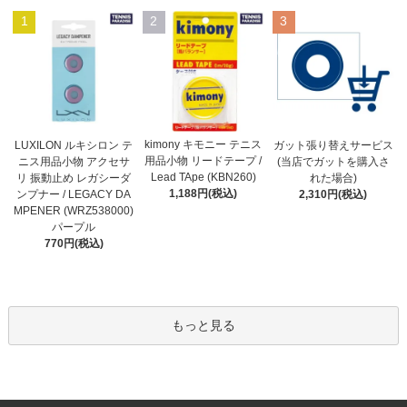
1
2
3
kimony キモニー テニス
LUXILON ルキシロン テ
ガット張り替えサービス
用品小物 リードテープ /
ニス用品小物 アクセサ
(当店でガットを購入さ
Lead TApe (KBN260)
リ 振動止め レガシーダ
れた場合)
1,188円(税込)
ンプナー / LEGACY DA
2,310円(税込)
MPENER (WRZ538000)
パープル
770円(税込)
もっと見る