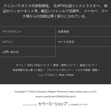
テニスパラダイス代表取締役。 元JPTA公認インストラクター。 雑
誌やインターネット等、幅広いジャンルで活躍中。 メーカー、コー
チ陣からの信頼は厚く頼りにされている。
マイアカウント
会員登録
ログイン
カートを見る
お問い合わせ
ホーム
/
支払い方法について
/
配送・送料について
/
返品について
/
特定商取引法に基づく表記
/
プライバシーポリシー
/
メルマガ登録・解除
/
ショップブログ
/
RSS
/
ATOM
Copyright © Tennis Paradise Allrights Reserved https://www.t-para.com/?
mode=cate&cbid=2869928&csid=3
Powered by