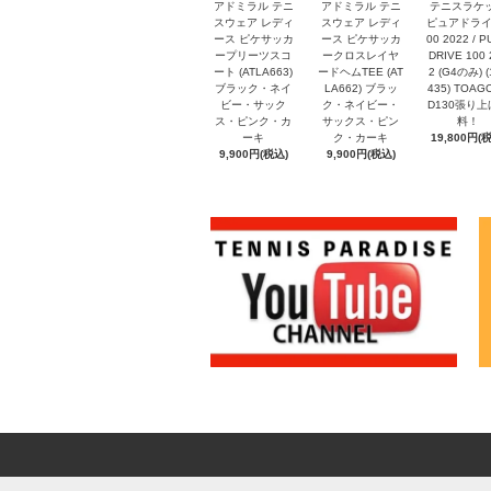
アドミラル テニ
アドミラル テニ
テニスラケ
スウェア レディ
スウェア レディ
ピュアドライ
ース ピケサッカ
ース ピケサッカ
00 2022 / 
ープリーツスコ
ークロスレイヤ
DRIVE 100 
ート (ATLA663)
ードヘムTEE (AT
2 (G4のみ) (
ブラック・ネイ
LA662) ブラッ
435) TOAG
ビー・サック
ク・ネイビー・
D130張り上
ス・ピンク・カ
サックス・ピン
料！
ーキ
ク・カーキ
19,800円(
9,900円(税込)
9,900円(税込)