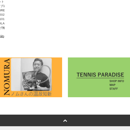
ット
ブ1
PURE
202
101
OLA
げ無
税込)