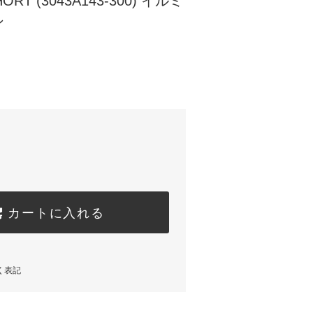
HORT (3043A143-300) イルミ
ン
カートに入れる
く表記