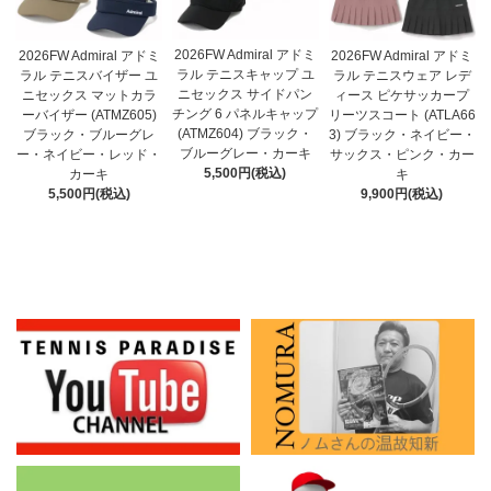
2026FW Admiral アドミ
2026FW Admiral アドミ
2026FW Admiral アドミ
ラル テニスキャップ ユ
ラル テニスバイザー ユ
ラル テニスウェア レデ
ニセックス サイドパン
ニセックス マットカラ
ィース ピケサッカープ
チング 6 パネルキャップ
ーバイザー (ATMZ605)
リーツスコート (ATLA66
(ATMZ604) ブラック・
ブラック・ブルーグレ
3) ブラック・ネイビー・
ブルーグレー・カーキ
ー・ネイビー・レッド・
サックス・ピンク・カー
5,500円(税込)
カーキ
キ
5,500円(税込)
9,900円(税込)