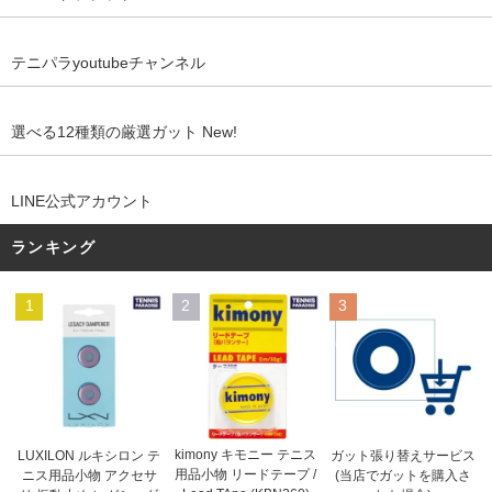
テニパラyoutubeチャンネル
選べる12種類の厳選ガット New!
LINE公式アカウント
ランキング
1
2
3
kimony キモニー テニス
LUXILON ルキシロン テ
ガット張り替えサービス
用品小物 リードテープ /
ニス用品小物 アクセサ
(当店でガットを購入さ