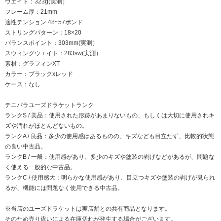
ウエイト：323g(実測）
フレーム厚：21mm
適性テンション 48~57ポンド
ストリングパターン：18×20
バランスポイント：303mm(実測）
スウィングウエイト：283sw(実測）
素材：グラフィンXT
カラー：ブラックxレッド
ケース：なし
テニパラユーズドラケットランク
ランクS / 美品：使用された形跡があまりないもの、もしくは大切に使用されキ
ズや汚れがほとんどないもの。
ランクA / 良品：多少の使用感はあるものの、キズなども目立たず、比較的状態
の良い中古品。
ランクB / 一般：使用感があり、多少のキズや塗装の剥げなどがあるが、問題な
く使える一般的な中古品。
ランクC / 使用感大：明らかな使用感があり、目立つキズや塗装の剥げが見られ
るが、機能には問題なく使用できる中古品。
※当店のユーズドラケットは実店舗との共有商品となります。
そのため売り違いによる在庫切れが発生する場合がございます。