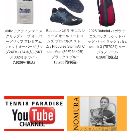
Babolat バボラ テニスシ
aktiv アクティフ テニス
2025 Babolat バボラ テ
ューズ オールコート メ
グリップテープ オーバ
ニスバッグ ラケットバ
ンズ プロパルス ストー
ーグリップ プレミアム
ッグ バックラック 3 / Ba
ム / Propulse Storm All C
ウェットオーバーグリッ
ckrack 3 (757024) ルー
ourt Men (30F26442B)
プ24PK / (24本入) (AKT
ジュノワール
ブラック x ブルー
BF0024) ホワイト
6,160円(税込)
13,200円(税込)
7,920円(税込)