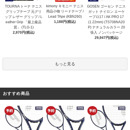
kimony キモニー テニス
TOURNA トーナ テニス
GOSEN ゴーセン テニス
用品小物 リードテープ /
グリップテープ 元グリ
ガット ナイロン エーケ
Lead TApe (KBN260)
ップ レザー グリップ / L
ープロ17 / AK PRO 17
1,188円(税込)
eather Grip 「最上級品
(1.22mm) (TS708NA20
質」 (TLG-1)
P) ナチュラルカラー 20
2,970円(税込)
張入 ノンパッケージ
29,947円(税込)
もっと見る
おすすめ商品