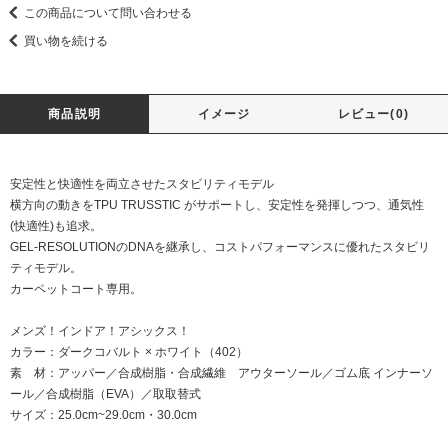
この商品について問い合わせる
買い物を続ける
商品説明
イメージ
レビュー(0)
安定性と快適性を両立させたスタビリティモデル
横方向の動きをTPU TRUSSTIC がサポートし、安定性を発揮しつつ、通気性
(快適性)も追求。
GEL-RESOLUTIONのDNAを継承し、コストパフォーマンスに優れたスタビリ
ティモデル。
カーペットコート専用。
メンズ！インドア！アシックス！
カラー：ダークコバルト × ホワイト（402）
素 材：アッパー／合成樹脂・合成繊維 アウターソール／ゴム底 インナーソ
ール／合成樹脂（EVA）／取取替式
サイズ：25.0cm~29.0cm・30.0cm