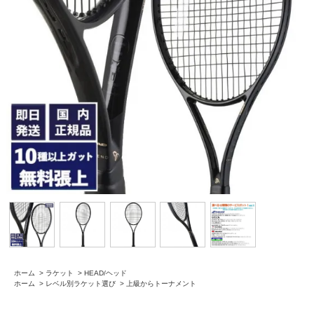
ホーム
>
ラケット
>
HEAD/ヘッド
ホーム
>
レベル別ラケット選び
>
上級からトーナメント