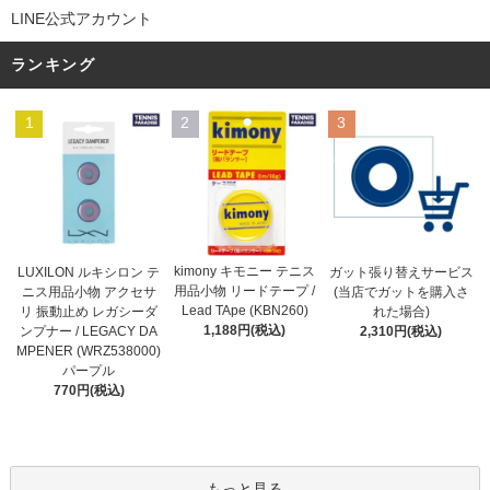
LINE公式アカウント
ランキング
1
2
3
kimony キモニー テニス
LUXILON ルキシロン テ
ガット張り替えサービス
用品小物 リードテープ /
ニス用品小物 アクセサ
(当店でガットを購入さ
Lead TApe (KBN260)
リ 振動止め レガシーダ
れた場合)
1,188円(税込)
ンプナー / LEGACY DA
2,310円(税込)
MPENER (WRZ538000)
パープル
770円(税込)
もっと見る