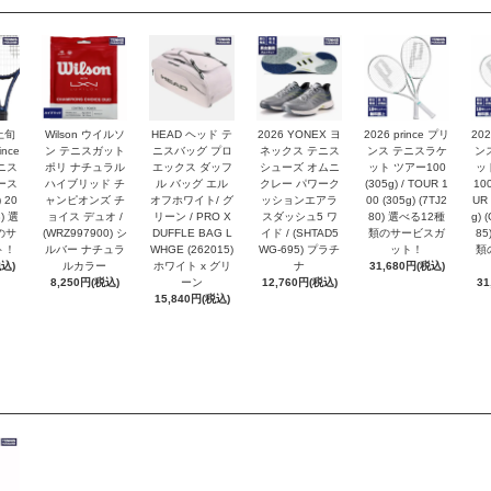
上旬
Wilson ウイルソ
HEAD ヘッド テ
2026 YONEX ヨ
2026 prince プリ
202
nce
ン テニスガット
ニスバッグ プロ
ネックス テニス
ンス テニスラケ
ン
ニス
ポリ ナチュラル
エックス ダッフ
シューズ オムニ
ット ツアー100
ッ
ース
ハイブリッド チ
ル バッグ エル
クレー パワーク
(305g) / TOUR 1
100
 20
ャンピオンズ チ
オフホワイト/ グ
ッションエアラ
00 (305g) (7TJ2
UR 
8) 選
ョイス デュオ /
リーン / PRO X
スダッシュ5 ワ
80) 選べる12種
g) 
のサ
(WRZ997900) シ
DUFFLE BAG L
イド / (SHTAD5
類のサービスガ
85
ト！
ルバー ナチュラ
WHGE (262015)
WG-695) プラチ
ット！
類
税込)
ルカラー
ホワイト x グリ
ナ
31,680円(税込)
8,250円(税込)
ーン
12,760円(税込)
31
15,840円(税込)