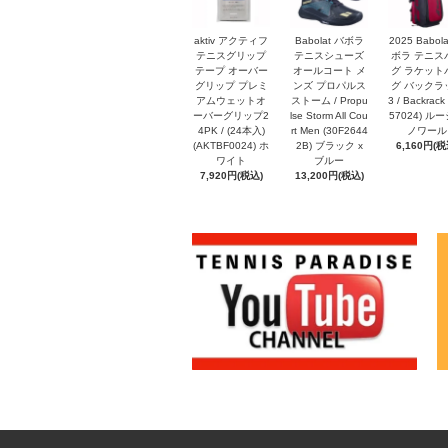
aktiv アクティフ
Babolat バボラ
2025 Babol
テニスグリップ
テニスシューズ
ボラ テニス
テープ オーバー
オールコート メ
グ ラケット
グリップ プレミ
ンズ プロパルス
グ バックラ
アムウェットオ
ストーム / Propu
3 / Backrack 
ーバーグリップ2
lse Storm All Cou
57024) ル
4PK / (24本入)
rt Men (30F2644
ノワール
(AKTBF0024) ホ
2B) ブラック x
6,160円(税
ワイト
ブルー
7,920円(税込)
13,200円(税込)