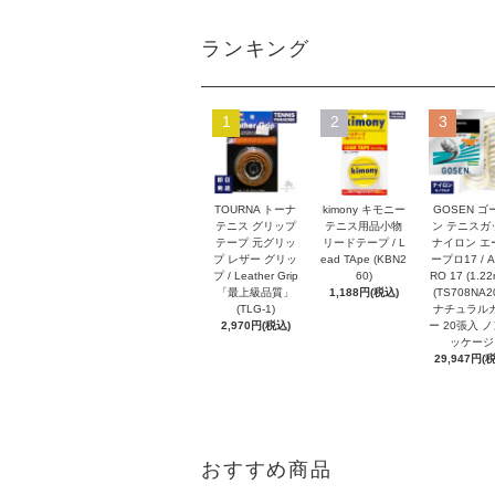
ランキング
1
2
3
TOURNA トーナ
kimony キモニー
GOSEN ゴ
テニス グリップ
テニス用品小物
ン テニスガ
テープ 元グリッ
リードテープ / L
ナイロン エ
プ レザー グリッ
ead TApe (KBN2
ープロ17 / A
プ / Leather Grip
60)
RO 17 (1.2
「最上級品質」
1,188円(税込)
(TS708NA2
(TLG-1)
ナチュラル
2,970円(税込)
ー 20張入 
ッケージ
29,947円(
おすすめ商品