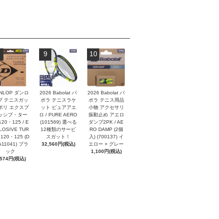
9
10
NLOP ダンロ
2026 Babolat バ
2026 Babolat バ
プ テニスガッ
ボラ テニスラケ
ボラ テニス用品
ポリ エクスプ
ット ピュアアエ
小物 アクセサリ
ッシブ・ター
ロ / PURE AERO
振動止め アエロ
120・125 / E
(101569) 選べる
ダンプ2PK / AE
LOSIVE TUR
12種類のサービ
RO DAMP (2個
 120・125 (D
スガット！
入) (700137) イ
A11041) ブラ
32,560円(税込)
エロー × グレー
ック
1,100円(税込)
,574円(税込)