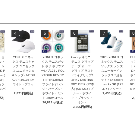
4
5
6
7
8
ーセ
YONEX ヨネッ
YONEX ヨネッ
kimony キモニー
2025 YONEX ヨ
DU
ット
クス テニスキャ
クス テニスガッ
テニス グリップ
ネックス テニス
ッ
ーケ
ップ ユニセック
ト ポリ ポリツア
テープ オーバー
ソックス メンズ
ト 
K P
ス ユニメッシュ
ーレブ125 / POL
グリップ ラスト
スニーカーイン
ロ
2mm)
キャップ / MESH
YTOUR REV 12
ドライグリップ1
ソックス 3足セ
ボ 
0P)
CAP (40106) ホ
5 (PTR125R2)
2PK / LASTING
ット / Sneaker i
XP
カラ
ワイト・ブラッ
ブライトオレン
DRY GRIP (12本
n socks 3P (192
BO
ノンパ
ク
ジ・パープル・
入) (KGT215) ブ
37Y) アソート
ST
2,871円(税込)
ホワイト・ミン
ルー・ホワイ
1,430円(税込)
税込)
ト 200mロール
ト・ブラック・
2
26,813円(税込)
ミント
3,366円(税込)