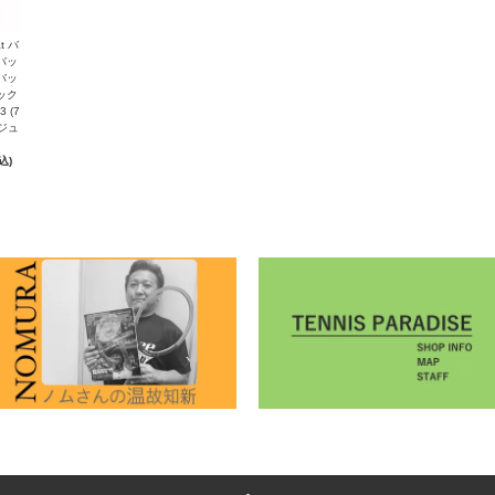
at バ
バッ
バッ
ック
3 (7
ージュ
込)