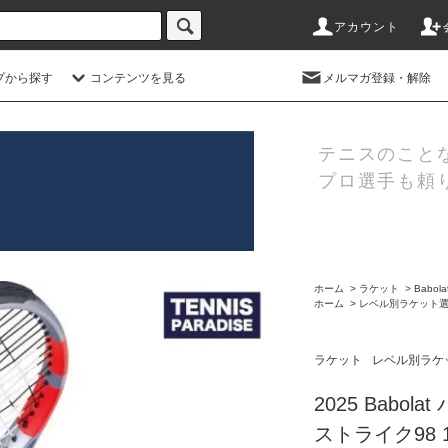
アカウント
プから探す
コンテンツを見る
メルマガ登録・解除
テニスのこと
プロ選手も頼
ホーム
>
ラケット
>
Babol
ホーム
>
レベル別ラケット
ラケット
レベル別ラケ
2025 Babo
ストライク98 16x