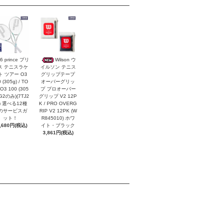
6 prince プリ
Wilson ウ
ス テニスラケ
イルソン テニス
ト ツアー O3
グリップテープ
 (305g) / TO
オーバーグリッ
O3 100 (305
プ プロオーバー
(G2のみ)(7TJ2
グリップ V2 12P
) 選べる12種
K / PRO OVERG
のサービスガ
RIP V2 12PK (W
ット！
R845010) ホワ
,680円(税込)
イト・ブラック
3,861円(税込)