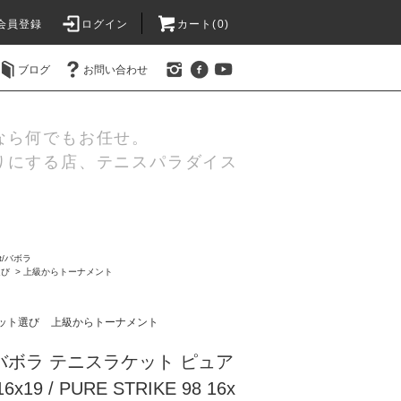
会員登録
ログイン
カート(0)
ブログ
お問い合わせ
なら何でもお任せ。
りにする店、テニスパラダイス
at/バボラ
選び
>
上級からトーナメント
ット選び
上級からトーナメント
lat バボラ テニスラケット ピュア
19 / PURE STRIKE 98 16x