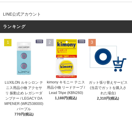
LINE公式アカウント
ランキング
1
2
3
kimony キモニー テニス
LUXILON ルキシロン テ
ガット張り替えサービス
用品小物 リードテープ /
ニス用品小物 アクセサ
(当店でガットを購入さ
Lead TApe (KBN260)
リ 振動止め レガシーダ
れた場合)
1,188円(税込)
ンプナー / LEGACY DA
2,310円(税込)
MPENER (WRZ538000)
パープル
770円(税込)