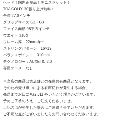
ヘッド！国内正規品！テニスラケット！
TOA GOLD130張り上げ無料！
全長 27.0インチ
グリップサイズ G2・G3
フェイス面積 98平方インチ
ウエイト 310g
フレーム厚 22mm均一
ストリングパターン 16×19
バランスポイント 310mm
テクノロジー：AUXETIC 2.0
専用ケース なし
※当店の商品は実店舗との在庫共有商品となります。
そのため売り違いによる在庫切れが発生する場合、
発送までお日にち(2,3日)をいただく場合がございます。
予めご了承のうえ、ご注文くださいませ。
上記の点が発生した場合はご連絡させていただきます。
ご不明な点がございましたらお問い合わせくださいませ。