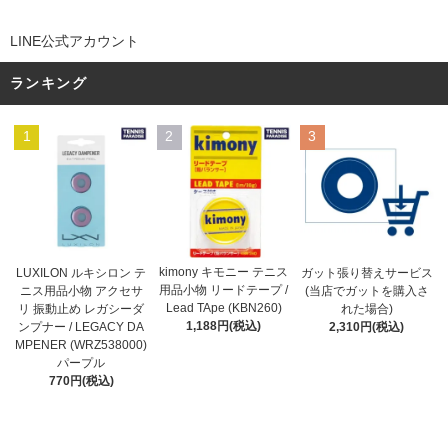
LINE公式アカウント
ランキング
1
2
3
kimony キモニー テニス
LUXILON ルキシロン テ
ガット張り替えサービス
用品小物 リードテープ /
ニス用品小物 アクセサ
(当店でガットを購入さ
Lead TApe (KBN260)
リ 振動止め レガシーダ
れた場合)
1,188円(税込)
ンプナー / LEGACY DA
2,310円(税込)
MPENER (WRZ538000)
パープル
770円(税込)