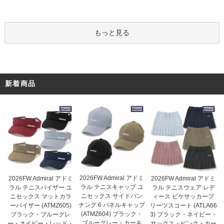
もっと見る
新着商品
2026FW Admiral アドミ
2026FW Admiral アドミ
2026FW Admiral アドミ
ラル テニスキャップ ユ
ラル テニスバイザー ユ
ラル テニスウェア レデ
ニセックス サイドパン
ニセックス マットカラ
ィース ピケサッカープ
チング 6 パネルキャップ
ーバイザー (ATMZ605)
リーツスコート (ATLA66
(ATMZ604) ブラック・
ブラック・ブルーグレ
3) ブラック・ネイビー・
ブルーグレー・カーキ
ー・ネイビー・レッド・
サックス・ピンク・カー